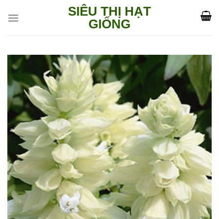
Skip
SIÊU THỊ HẠT
to
GIỐNG
content