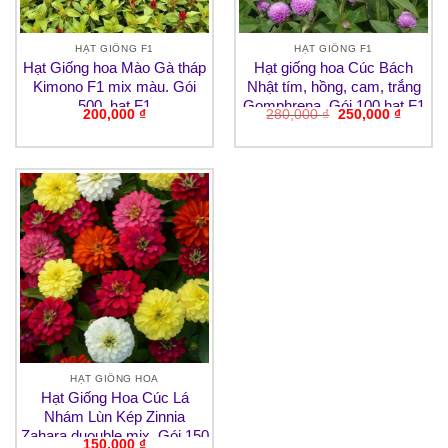
HẠT GIỐNG F1
HẠT GIỐNG F1
Hạt Giống hoa Mào Gà tháp
Hạt giống hoa Cúc Bách
Kimono F1 mix màu. Gói
Nhật tím, hồng, cam, trắng
500, hạt F1
Gomphrena. Gói 100 hạt F1
Giá
Giá
200,000
₫
280,000
₫
250,000
₫
(ghi chú màu cho shop)
gốc
hiện
là:
tại
280,000 ₫.
là:
250,000
HẠT GIỐNG HOA
Hạt Giống Hoa Cúc Lá
Nhám Lùn Kép Zinnia
Zahara duouble mix. Gói 150
150,000
₫