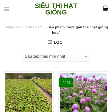
Skip
SIÊU THỊ HẠT
to
GIỐNG
content
Trang Chủ
/
Sản Phẩm
/
Sản phẩm được gắn thẻ “hạt giống
hoa”
LỌC
-11%