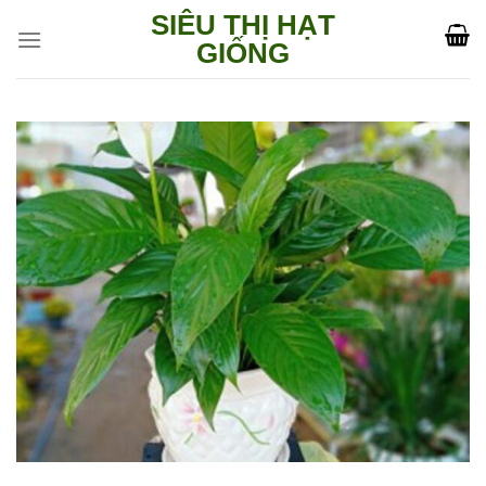
Skip
SIÊU THỊ HẠT
to
GIỐNG
content