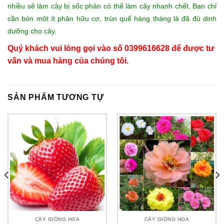
nhiều sẽ làm cây bị sốc phân có thể làm cây nhanh chết. Bạn chỉ
cần bón một ít phân hữu cơ, trùn quế hàng tháng là đã đủ dinh
dưỡng cho cây.
Quý khách vui lòng gọi vào số 0399616628 để được tư
vấn và mua hàng của chúng tôi.
SẢN PHẨM TƯƠNG TỰ
CÂY GIỐNG HOA
CÂY GIỐNG HOA