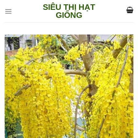
Skip
SIÊU THỊ HẠT
to
GIỐNG
content