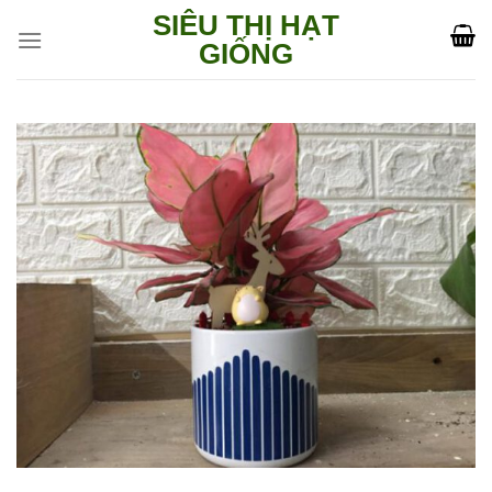
Skip
SIÊU THỊ HẠT
to
GIỐNG
content