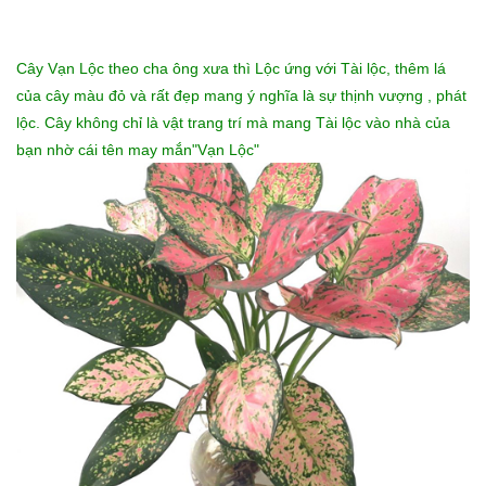
Cây Vạn Lộc theo cha ông xưa thì Lộc ứng với Tài lộc, thêm lá
của cây màu đỏ và rất đẹp mang ý nghĩa là sự thịnh vượng , phát
lộc. Cây không chỉ là vật trang trí mà mang Tài lộc vào nhà của
bạn nhờ cái tên may mắn"Vạn Lộc"