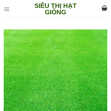
Skip
SIÊU THỊ HẠT
to
GIỐNG
content