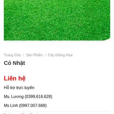
Trang Chủ
/
Sản Phẩm
/
Cây Giống Hoa
Cỏ Nhật
Liên hệ
Hỗ trợ trực tuyến
Ms. Lương (0399.616.628)
Ms Linh (0997.007.668)