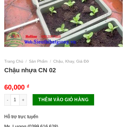
Trang Chủ
/
Sản Phẩm
/
Chậu, Khay, Giá Đỡ
Chậu nhựa CN 02
60,000
₫
Chậu nhựa CN 02 số lượng
THÊM VÀO GIỎ HÀNG
Hỗ trợ trực tuyến
Ms. Lương (0399.616.628)