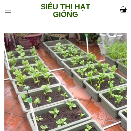
Skip
SIÊU THỊ HẠT
to
GIỐNG
content