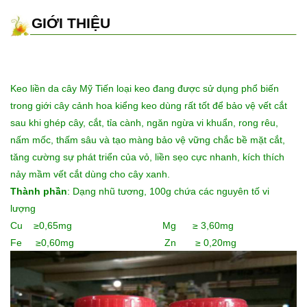
GIỚI THIỆU
Keo liền da cây Mỹ Tiến loại keo đang được sử dụng phổ biến
trong giới cây cảnh hoa kiểng keo dùng rất tốt để bảo vệ vết cắt
sau khi ghép cây, cắt, tỉa cành, ngăn ngừa vi khuẩn, rong rêu,
nấm mốc, thấm sâu và tạo màng bảo vệ vững chắc bề mặt cắt,
tăng cường sự phát triển của vỏ, liền sẹo cực nhanh, kích thích
nảy mầm vết cắt dùng cho cây xanh.
Thành phần
: Dạng nhũ tương, 100g chứa các nguyên tố vi
lượng
Cu ≥0,65mg Mg ≥ 3,60mg
Fe ≥0,60mg Zn ≥ 0,20mg