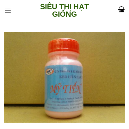
Skip
SIÊU THỊ HẠT
to
GIỐNG
content