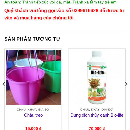
An toàn
: Tránh tiếp xúc với da, mắt. Tránh xa tầm tay trẻ em
Quý khách vui lòng gọi vào số 0399616628 để được tư
vấn và mua hàng của chúng tôi.
SẢN PHẨM TƯƠNG TỰ
CHẬU, KHAY, GIÁ ĐỠ
CHẬU, KHAY, GIÁ ĐỠ
Chậu treo
Dung dịch thủy canh Bio-life
15,000
₫
70,000
₫