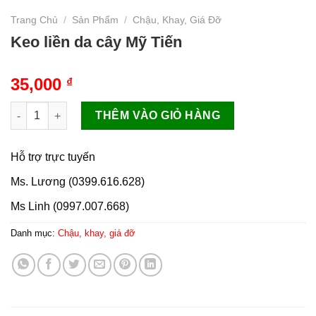
Trang Chủ
/
Sản Phẩm
/
Chậu, Khay, Giá Đỡ
Keo liền da cây Mỹ Tiến
35,000
₫
Keo liền da cây Mỹ Tiến số lượng
THÊM VÀO GIỎ HÀNG
Hỗ trợ trực tuyến
Ms. Lương (0399.616.628)
Ms Linh (0997.007.668)
Danh mục:
Chậu, khay, giá đỡ