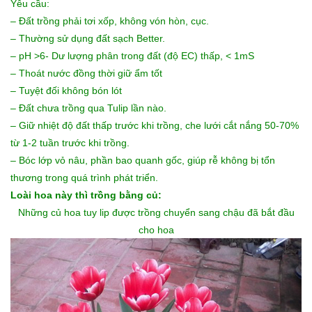
Yêu cầu:
– Đất trồng phải tơi xốp, không vón hòn, cục.
– Thường sử dụng đất sạch Better.
– pH >6- Dư lượng phân trong đất (độ EC) thấp, < 1mS
– Thoát nước đồng thời giữ ẩm tốt
– Tuyệt đối không bón lót
– Đất chưa trồng qua Tulip lần nào.
– Giữ nhiệt độ đất thấp trước khi trồng, che lưới cắt nắng 50-70%
từ 1-2 tuần trước khi trồng.
– Bóc lớp vỏ nâu, phần bao quanh gốc, giúp rễ không bị tổn
thương trong quá trình phát triển.
Loài hoa này thì trồng bằng củ:
Những
củ hoa tuy lip
được trồng chuyển sang chậu đã bắt đầu
cho hoa