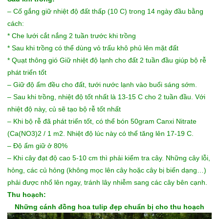
– Cố gắng giữ nhiệt độ đất thấp (10 C) trong 14 ngày đầu bằng
cách:
* Che lưới cắt nắng 2 tuần trước khi trồng
* Sau khi trồng có thể dùng vỏ trấu khô phủ lên mặt đất
* Quạt thông gió Giữ nhiệt độ lạnh cho đất 2 tuần đầu giúp bộ rễ
phát triển tốt
– Giữ độ ẩm đều cho đất, tưới nước lạnh vào buổi sáng sớm.
– Sau khi trồng, nhiệt độ tốt nhất là 13-15 C cho 2 tuần đầu. Với
nhiệt độ này, củ sẽ tạo bộ rễ tốt nhất
– Khi bộ rễ đã phát triển tốt, có thể bón 50gram Canxi Nitrate
(Ca(NO3)2 / 1 m2. Nhiệt độ lúc này có thể tăng lên 17-19 C.
– Độ ẩm giữ ở 80%
– Khi cây đạt độ cao 5-10 cm thì phải kiểm tra cây. Những cây lỗi,
hỏng, các củ hỏng (không mọc lên cây hoặc cây bị biến dạng…)
phải được nhổ lên ngay, tránh lây nhiễm sang các cây bên cạnh.
Thu hoạch:
Những cánh đồng
hoa tulip
đẹp chuẩn bị cho thu hoạch