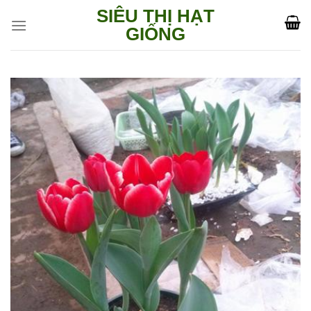
Skip
SIÊU THỊ HẠT
to
GIỐNG
content