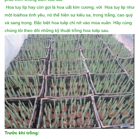
Hoa tuy líp hay còn gọi là hoa uất kim cương, với Hoa tuy lip như
một loàihoa tình yêu, nó thể hiện sự kiêu sa, trong trắng, cao quý
và sang trọng. Đặc biệt hoa tulip chỉ nở vào mùa xuân. Hãy cùng
chúng tôi theo dõi những kỹ thuật trồng hoa tulip sau.
Trước khi trồng: