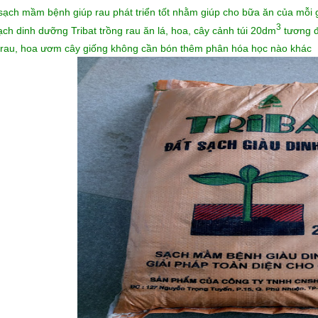
 sạch mầm bệnh giúp rau phát triển tốt nhằm giúp cho bữa ăn của mỗi
3
ạch dinh dưỡng Tribat trồng rau ăn lá, hoa, cây cảnh túi 20dm
tương đ
 rau, hoa ươm cây giống không cần bón thêm phân hóa học nào khác