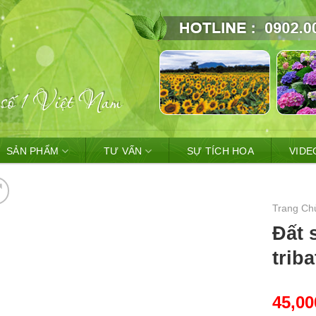
SẢN PHẨM
TƯ VẤN
SỰ TÍCH HOA
VIDE
Trang Ch
Đất 
triba
45,0