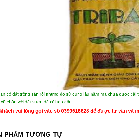
ạn có đất trồng sẵn rồi nhưng do sử dụng lâu năm mà chưa được cải tạo
 về chộn với đất vườn để cải tạo đất.
khách vui lòng gọi vào số 0399616628 để được tư vấn và m
N PHẨM TƯƠNG TỰ