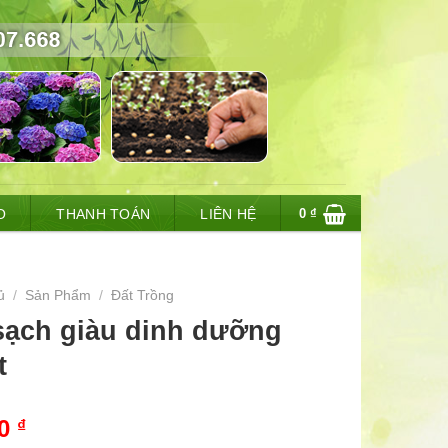
0
₫
O
THANH TOÁN
LIÊN HỆ
ủ
/
Sản Phẩm
/
Đất Trồng
sạch giàu dinh dưỡng
t
00
₫