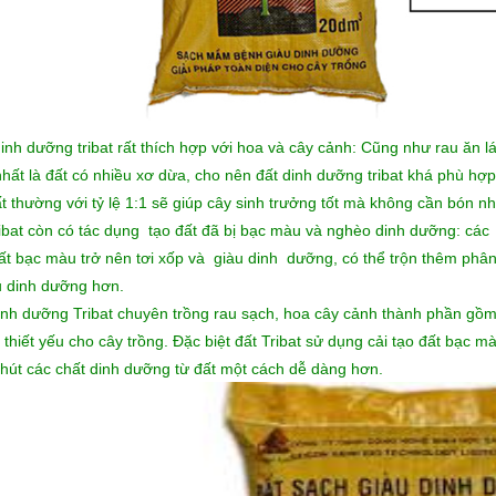
inh dưỡng tribat rất thích hợp với hoa và cây cảnh: Cũng như rau ăn lá 
hất là đất có nhiều xơ dừa, cho nên đất dinh dưỡng tribat khá phù hợp 
ất thường với tỷ lệ 1:1 sẽ giúp cây sinh trưởng tốt mà không cần bón n
ribat còn có tác dụng tạo đất đã bị bạc màu và nghèo dinh dưỡng: các b
ất bạc màu trở nên tơi xốp và giàu dinh dưỡng, có thể trộn thêm phân
 dinh dưỡng hơn.
inh dưỡng Tribat chuyên trồng rau sạch
, hoa cây cảnh thành phần gồm
 thiết yếu cho cây trồng. Đặc biệt đất Tribat sử dụng cải tạo đất bạc mà
 hút các chất dinh dưỡng từ đất một cách dễ dàng hơn.