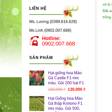
xử lý
LIÊN HỆ
Đất s
trồng
Ms. Lương (0399.616.628)
Ms Linh (0902.007.668)
Hotline:
0902.007.668
SẢN PHẨM
Hạt giống hoa Mào
Gà Castle F1 mix
màu. Gói 200 hạt F1
Giá
Giá
150,000
₫
130,000
₫
gốc
hiện
Hạt Giống hoa Mào
là:
tại
Gà tháp Kimono F1
150,000 ₫.
là:
mix màu. Gói 500,
130,000 ₫.