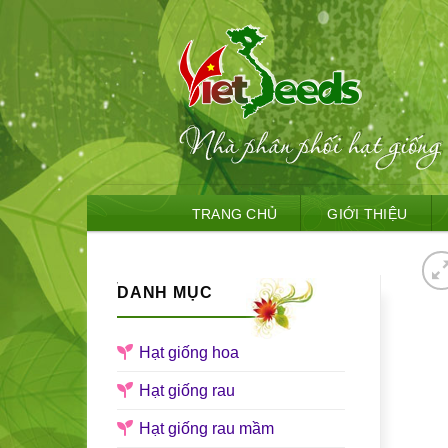
Skip
TRANG CHỦ
GIỚI THIỆU
to
content
DANH MỤC
Hạt giống hoa
Hạt giống rau
Hạt giống rau mầm