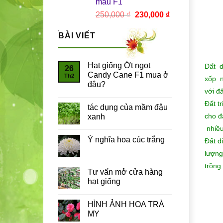
màu F1
Giá
Giá
250,000
₫
230,000
₫
gốc
hiện
là:
tại
BÀI VIẾT
250,000 ₫.
là:
230,000 ₫.
Hạt giống Ớt ngọt
Đất d
26
Candy Cane F1 mua ở
Th2
xốp n
đâu?
với đ
Đất t
tác dụng của mầm đậu
cho đ
xanh
nhiều
Ý nghĩa hoa cúc trắng
Đất d
lượng
trồng
Tư vấn mở cửa hàng
hạt giống
HÌNH ẢNH HOA TRÀ
MY