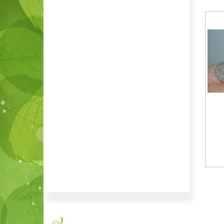
ĐẤT TRỒNG
ĐẤT TRỒNG
Đất sạch trồng cây tribat
Phân hữu cơ vi sinh gà
GREEN LIFE 1Kg
20,000
₫
20,000
₫