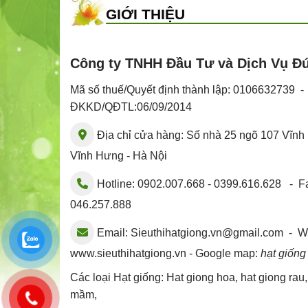
GIỚI THIỆU
Công ty TNHH Đầu Tư và Dịch Vụ Đ
Mã số thuế/Quyết định thành lập: 0106632739 
ĐKKD/QĐTL:06/09/2014
Địa chỉ cửa hàng: Số nhà 25 ngõ 107 Vĩn
Vĩnh Hưng - Hà Nội
Hotline: 0902.007.668 - 0399.616.628 - Fa
046.257.888
Email:
Sieuthihatgiong.vn@gmail.com
- We
www.sieuthihatgiong.vn - Google map:
hạt giống
Các loại Hạt giống:
Hat giong hoa
,
hat giong rau
mầm
,