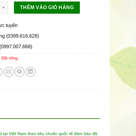
 giàu dinh dưỡng tribat số lượng
THÊM VÀO GIỎ HÀNG
rực tuyến
ng (0399.616.628)
(0997.007.668)
:
Đất trồng
ất tại Việt Nam theo tiêu chuẩn quốc tế đảm bảo đã