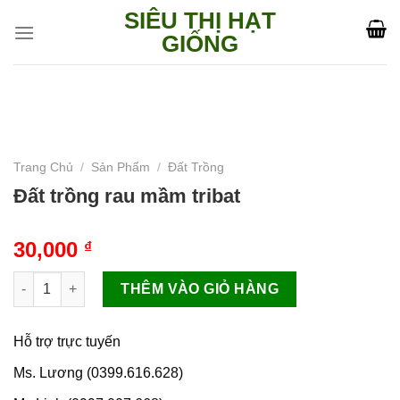
Skip
SIÊU THỊ HẠT
to
GIỐNG
content
Trang Chủ
/
Sản Phẩm
/
Đất Trồng
Đất trồng rau mầm tribat
30,000
₫
Đất trồng rau mầm tribat số lượng
THÊM VÀO GIỎ HÀNG
Hỗ trợ trực tuyến
Ms. Lương (0399.616.628)