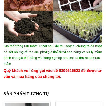
Giá thể trồng rau mầm Tribat sau khi thu hoạch, chúng ta đã nhặt
bỏ hết những rễ tồn dư, phơi giá thể dưới ánh nắng và xử lý mầm
bệnh cho giá thể bằng vôi nông nghiệp sau khi đã thu hoạch rau
mầm.
Quý khách vui lòng gọi vào số 0399616628 để được tư
vấn và mua hàng của chúng tôi.
SẢN PHẨM TƯƠNG TỰ