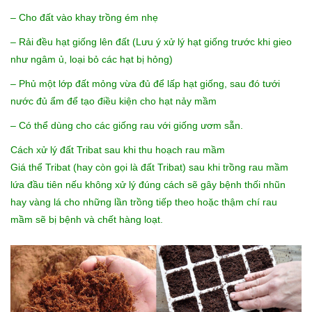
– Cho đất vào khay trồng ém nhẹ
– Rải đều hạt giống lên đất (Lưu ý xử lý hạt giống trước khi gieo
như ngâm ủ, loại bỏ các hạt bị hỏng)
– Phủ một lớp đất mỏng vừa đủ để lấp hạt giống, sau đó tưới
nước đủ ẩm để tạo điều kiện cho hạt nảy mầm
– Có thể dùng cho các giống rau với giống ươm sẵn.
Cách xử lý đất Tribat sau khi thu hoạch rau mầm
Giá thể Tribat (hay còn gọi là đất Tribat) sau khi trồng rau mầm
lứa đầu tiên nếu không xử lý đúng cách sẽ gây bệnh thối nhũn
hay vàng lá cho những lần trồng tiếp theo hoặc thậm chí rau
mầm sẽ bị bệnh và chết hàng loạt.