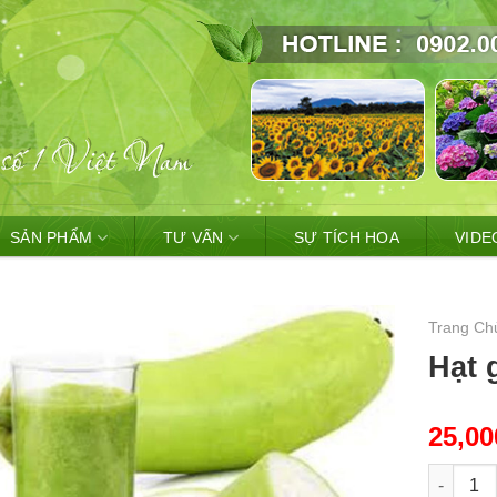
SẢN PHẨM
TƯ VẤN
SỰ TÍCH HOA
VIDE
Trang Ch
Hạt 
25,0
Hạt giốn