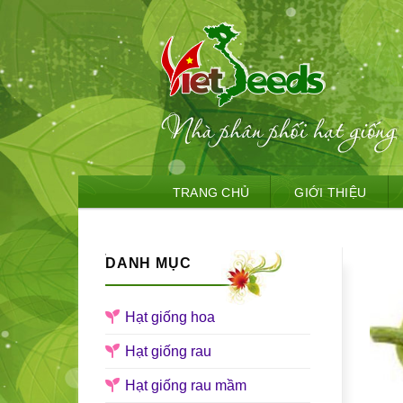
Skip
TRANG CHỦ
GIỚI THIỆU
to
content
DANH MỤC
Hạt giống hoa
Hạt giống rau
Hạt giống rau mầm