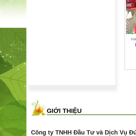
HẠT GIỐNG CÂY ĂN TRÁI
HẠT GIỐNG CÂY ĂN TRÁI
HẠ
Cà chua Chery
Hạt giống dưa hấu đường
30,000
₫
25,000
₫
GIỚI THIỆU
Công ty TNHH Đầu Tư và Dịch Vụ Đ