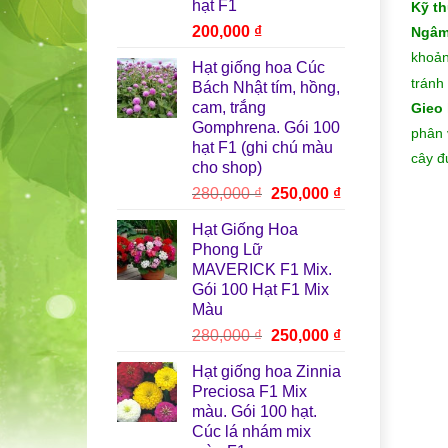
hạt F1
Kỹ th
200,000
₫
Ngâm
khoản
Hạt giống hoa Cúc
tránh
Bách Nhật tím, hồng,
cam, trắng
Gieo 
Gomphrena. Gói 100
phân 
hạt F1 (ghi chú màu
cây đ
cho shop)
Giá
Giá
280,000
₫
250,000
₫
gốc
hiện
Hạt Giống Hoa
là:
tại
Phong Lữ
280,000 ₫.
là:
MAVERICK F1 Mix.
250,000 ₫.
Gói 100 Hạt F1 Mix
Màu
Giá
Giá
280,000
₫
250,000
₫
gốc
hiện
Hạt giống hoa Zinnia
là:
tại
Preciosa F1 Mix
280,000 ₫.
là:
màu. Gói 100 hạt.
250,000 ₫.
Cúc lá nhám mix