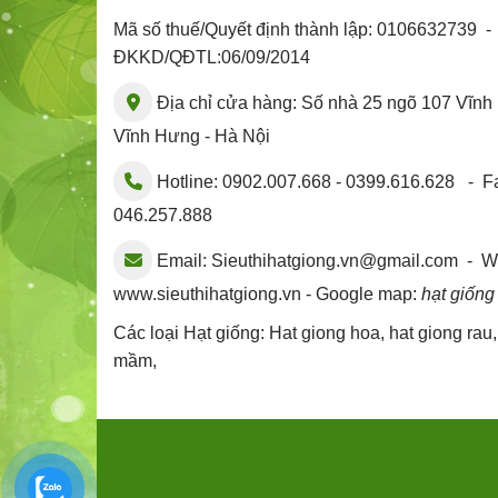
Mã số thuế/Quyết định thành lập: 0106632739 
ĐKKD/QĐTL:06/09/2014
Địa chỉ cửa hàng: Số nhà 25 ngõ 107 Vĩn
Vĩnh Hưng - Hà Nội
Hotline: 0902.007.668 - 0399.616.628 - Fa
046.257.888
Email:
Sieuthihatgiong.vn@gmail.com
- We
www.sieuthihatgiong.vn - Google map:
hạt giống
Các loại Hạt giống:
Hat giong hoa
,
hat giong rau
mầm
,