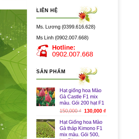
LIÊN HỆ
Ms. Lương (0399.616.628)
Ms Linh (0902.007.668)
Hotline:
0902.007.668
SẢN PHẨM
Hạt giống hoa Mào
Gà Castle F1 mix
màu. Gói 200 hạt F1
Giá
Giá
150,000
₫
130,000
₫
gốc
hiện
Hạt Giống hoa Mào
là:
tại
Gà tháp Kimono F1
150,000 ₫.
là:
mix màu. Gói 500,
130,000 ₫.