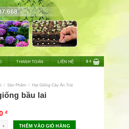
0
₫
O
THANH TOÁN
LIÊN HỆ
ủ
/
Sản Phẩm
/
Hạt Giống Cây Ăn Trái
giống bầu lai
00
₫
g bầu lai số lượng
THÊM VÀO GIỎ HÀNG