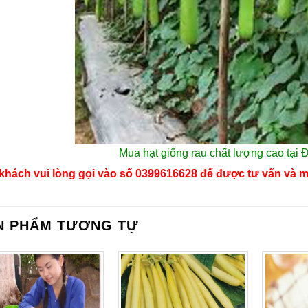
Mua hạt giống rau
chất lượng cao tại
khách vui lòng gọi vào số 0399616628 để được tư vấn và m
N PHẨM TƯƠNG TỰ