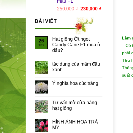
màu F1
Giá
Giá
250,000
₫
230,000
₫
gốc
hiện
là:
tại
BÀI VIẾT
250,000 ₫.
là:
230,000 ₫.
Làm 
Hạt giống Ớt ngọt
26
Candy Cane F1 mua ở
– Có 
Th2
đâu?
phải 
Thu 
tác dụng của mầm đậu
Thông
xanh
suất 
Ý nghĩa hoa cúc trắng
Tư vấn mở cửa hàng
hạt giống
HÌNH ẢNH HOA TRÀ
MY