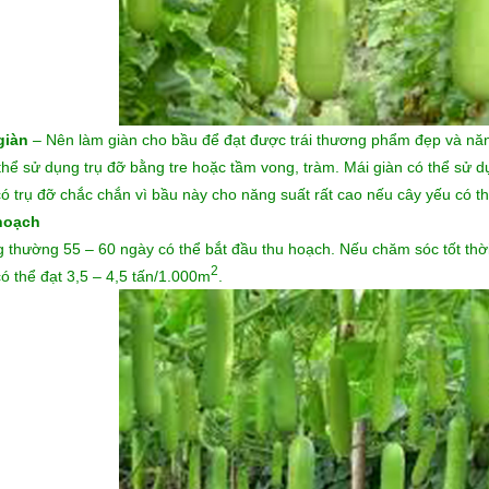
giàn
– Nên làm giàn cho bầu để đạt được trái thương phẩm đẹp và năn
thể sử dụng trụ đỡ bằng tre hoặc tầm vong, tràm. Mái giàn có thể sử d
có trụ đỡ chắc chắn vì bầu này cho năng suất rất cao nếu cây yếu có th
hoạch
 thường 55 – 60 ngày có thể bắt đầu thu hoạch. Nếu chăm sóc tốt thời
2
có thể đạt 3,5 – 4,5 tấn/1.000m
.