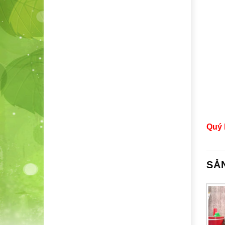
Quý 
SẢ