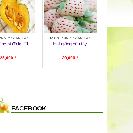
ỐNG CÂY ĂN TRÁI
HẠT GIỐNG CÂY ĂN TRÁI
ống bí đỏ lai F1
Hạt giống dâu tây
25,000
₫
30,000
₫
FACEBOOK