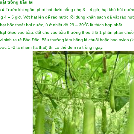
uật trồng bầu lai
 ủ
Trước khi ngâm phơi hạt dưới nắng nhẹ 3 – 4 giờ, hạt khô hút nư
g 4 – 5 giờ. Vớt hạt lên để ráo nước rồi dùng khăn sạch đã vắt ráo nước
0
 hạt bốc thoát hơi nước, ủ ở nhiệt độ 29 – 30
C là thích hợp nhất.
hạt
Gieo vào bầu: đất cho vào bầu thường theo tỉ lệ 1 phần phân chuồng
vi sinh ra rễ Bảo Đắc. Bầu thường làm bằng lá chuối hoặc bao nylon (k
ược 1 -2 lá nhám (lá thật) thì có thể đem ra trồng ngay.