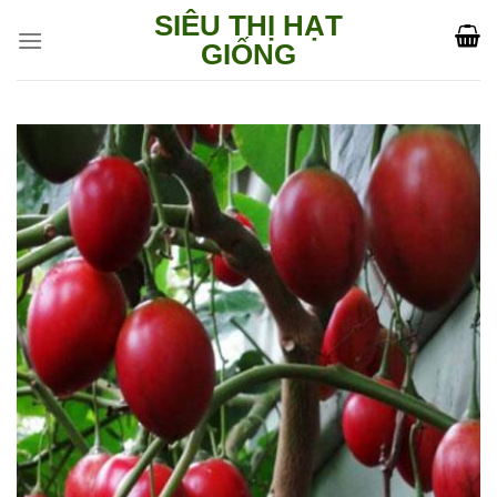
Skip
SIÊU THỊ HẠT
to
GIỐNG
content