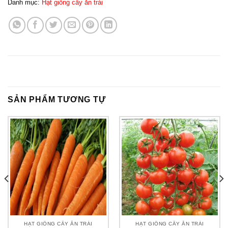
Danh mục:
Hạt giống cây ăn trái
SẢN PHẨM TƯƠNG TỰ
HẠT GIỐNG CÂY ĂN TRÁI
HẠT GIỐNG CÂY ĂN TRÁI