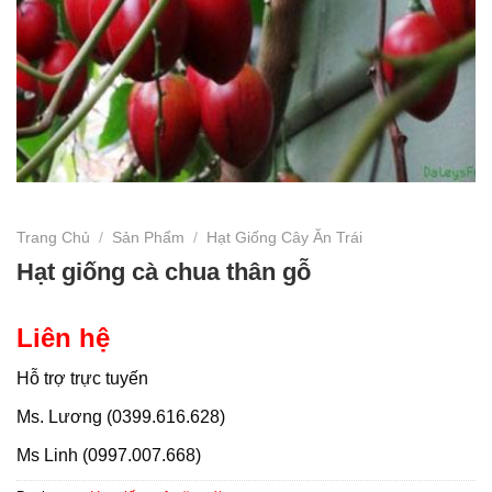
Trang Chủ
/
Sản Phẩm
/
Hạt Giống Cây Ăn Trái
Hạt giống cà chua thân gỗ
Liên hệ
Hỗ trợ trực tuyến
Ms. Lương (0399.616.628)
Ms Linh (0997.007.668)