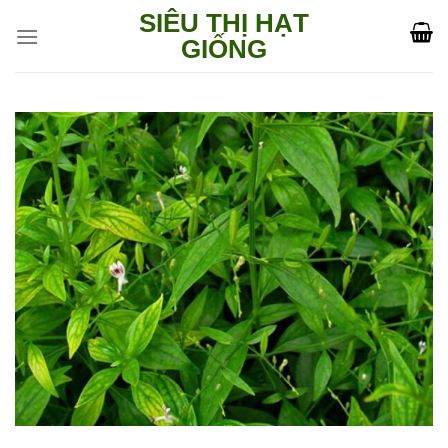
Skip
SIÊU THỊ HẠT
to
GIỐNG
content