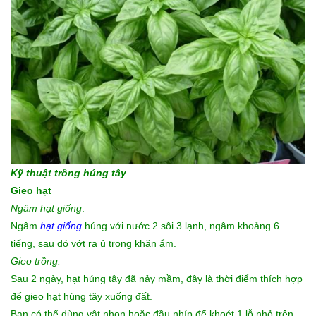
Kỹ thuật trồng húng tây
Gieo hạt
Ngâm hạt giống
:
Ngâm
hạt giống
húng với nước 2 sôi 3 lạnh, ngâm khoảng 6
tiếng, sau đó vớt ra ủ trong khăn ẩm.
Gieo trồng:
Sau 2 ngày, hạt húng tây đã nảy mầm, đây là thời điểm thích hợp
để gieo hạt húng tây xuống đất.
Bạn có thể dùng vật nhọn hoặc đầu nhíp để khoét 1 lỗ nhỏ trên