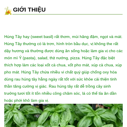
GIỚI THIỆU
Húng Tây hay (sweet basil) rất thơm, mùi hăng đậm, ngọt và mát.
Húng Tây thường có lá trơn, hình tròn bầu dục, vị không the rất
dậy hương và thường được dùng ăn sống hoặc làm gia vị cho các
món mì Ý (pasta), salad, thịt nướng, pizza. Húng Tây đặc biệt
thích hợp làm các loại xốt cà chua, xốt pho mát, xúp cà chua, xúp
pho mát. Húng Tây chứa nhiều vi chất quý giúp chống oxy hóa
dùng rau húng tây hằng ngày rất tốt với sức khỏe cải thiện tinh
thần tăng cường vị giác. Rau húng tây rất dễ trồng cây sinh
trưởng tươi tốt ít tốn nhiều công chăm sóc, lá có thể tỉa ăn dần
hoặc phới khô làm gia vị.