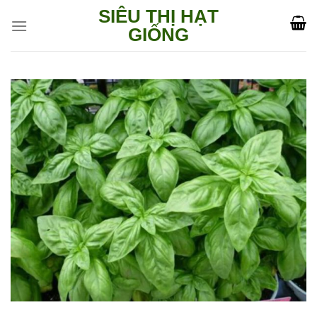
Skip
SIÊU THỊ HẠT
to
GIỐNG
content