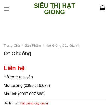
Skip
SIÊU THỊ HẠT
to
GIỐNG
content
Trang Chủ
/
Sản Phẩm
/
Hạt Giống Cây Gia Vị
Ớt Chuông
Liên hệ
Hỗ trợ trực tuyến
Ms. Lương (0399.616.628)
Ms Linh (0997.007.668)
Danh mục:
Hạt giống cây gia vị