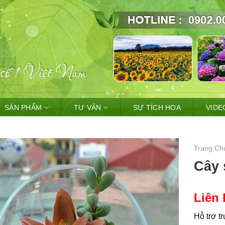
SẢN PHẨM
TƯ VẤN
SỰ TÍCH HOA
VIDE
Trang Ch
Cây 
Liên 
Hỗ trợ t