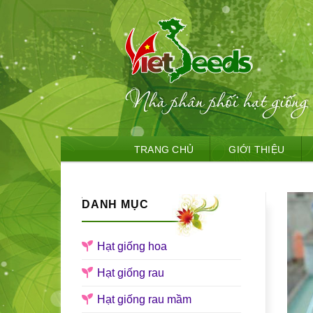
Skip
TRANG CHỦ
GIỚI THIỆU
to
content
DANH MỤC
Hạt giống hoa
Hạt giống rau
Hạt giống rau mầm