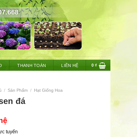
0
₫
O
THANH TOÁN
LIÊN HỆ
ủ
/
Sản Phẩm
/
Hạt Giống Hoa
sen đá
hệ
rực tuyến