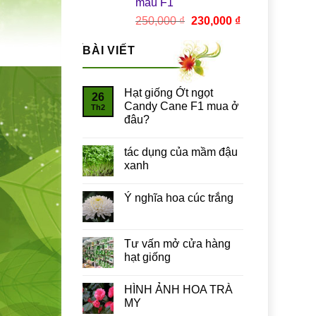
màu F1
Giá
Giá
250,000
₫
230,000
₫
gốc
hiện
là:
tại
BÀI VIẾT
250,000 ₫.
là:
230,000 ₫.
Hạt giống Ớt ngọt
26
Candy Cane F1 mua ở
Th2
đâu?
tác dụng của mầm đậu
xanh
Ý nghĩa hoa cúc trắng
Tư vấn mở cửa hàng
hạt giống
HÌNH ẢNH HOA TRÀ
MY