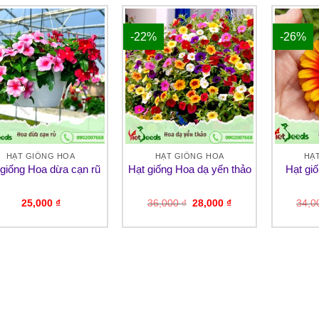
-22%
-26%
HẠT GIỐNG HOA
HẠT GIỐNG HOA
HẠ
 giống Hoa dừa cạn rũ
Hạt giống Hoa dạ yến thảo
Hạt gi
Giá
Giá
25,000
₫
36,000
₫
28,000
₫
34,
gốc
hiện
là:
tại
36,000 ₫.
là:
28,000 ₫.