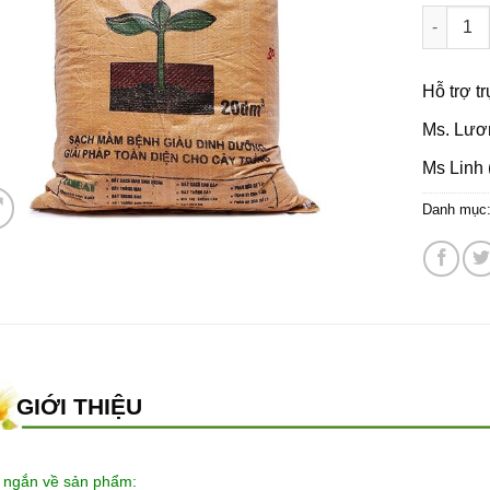
ĐẤT SẠC
Hỗ trợ t
Ms. Lươ
Ms Linh 
Danh mục
GIỚI THIỆU
 ngắn về sản phẩm: