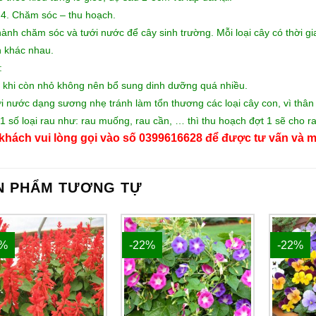
4. Chăm sóc – thu hoạch.
hành chăm sóc và tưới nước để cây sinh trường. Mỗi loại cây có thời gi
 khác nhau.
:
 khi còn nhỏ không nên bổ sung dinh dưỡng quá nhiều.
i nước dạng sương nhẹ tránh làm tổn thương các loại cây con, vì thân 
 1 số loại rau như: rau muống, rau cần, … thì thu hoạch đợt 1 sẽ cho ra 
khách vui lòng gọi vào số 0399616628 để được tư vấn và m
N PHẨM TƯƠNG TỰ
1%
-22%
-22%