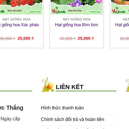
HẠT GIỐNG HOA
HẠT GIỐNG HOA
HẠ
t giống hoa Xác pháo
Hạt giống hoa Bìm bìm
Hạt gi
Giá
Giá
Giá
Giá
36,000
₫
25,000
₫
32,000
₫
25,000
₫
32,
gốc
hiện
gốc
hiện
là:
tại
là:
tại
36,000 ₫.
là:
32,000 ₫.
là:
25,000 ₫.
25,000 ₫.
LIÊN KẾT
ức Thắng
Hình thức thanh toán
- Ngày cấp
Chính sách đổi trả và hoàn tiền