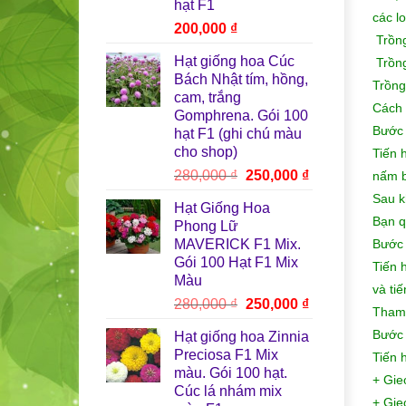
hạt F1
các lo
200,000
₫
Trồng
Hạt giống hoa Cúc
Trồng
Bách Nhật tím, hồng,
Trồng
cam, trắng
Cách 
Gomphrena. Gói 100
Bước 
hạt F1 (ghi chú màu
cho shop)
Tiến 
Giá
Giá
280,000
₫
250,000
₫
nấm 
gốc
hiện
Sau k
Hạt Giống Hoa
là:
tại
Bạn q
Phong Lữ
280,000 ₫.
là:
MAVERICK F1 Mix.
Bước 
250,000 ₫.
Gói 100 Hạt F1 Mix
Tiến 
Màu
và ti
Giá
Giá
280,000
₫
250,000
₫
Tham 
gốc
hiện
Bước 
Hạt giống hoa Zinnia
là:
tại
Preciosa F1 Mix
Tiến 
280,000 ₫.
là:
màu. Gói 100 hạt.
250,000 ₫.
+ Gieo
Cúc lá nhám mix
+ Gieo