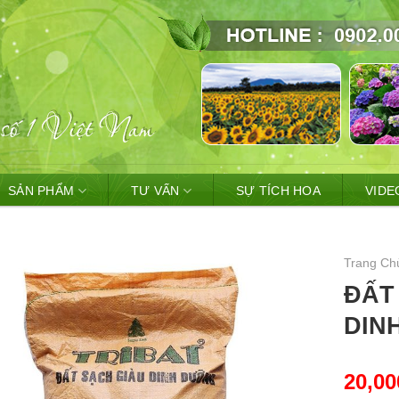
SẢN PHẨM
TƯ VẤN
SỰ TÍCH HOA
VIDE
Trang Ch
ĐẤT
DIN
20,0