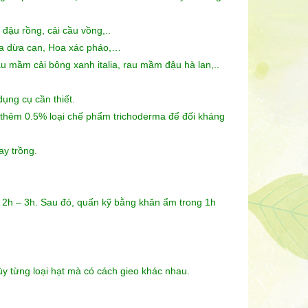
đậu rồng, cải cầu vồng,..
oa dừa cạn, Hoa xác pháo,…
 mầm cải bông xanh italia, rau mầm đậu hà lan,..
ụng cụ cần thiết.
ng thêm 0.5% loại chế phẩm trichoderma để đối kháng
ay trồng.
g 2h – 3h. Sau đó, quấn kỹ bằng khăn ẩm trong 1h
y từng loại hạt mà có cách gieo khác nhau.