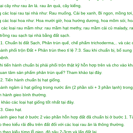
ại cây như rau ăn lá. rau ăn quả, cây kiểng.
 các loại rau tại nhà như: Rau muống, Cải bẹ xanh, Bí ngọn, mồng tơi, 
 các loại hoa như: Hoa mười giờ, hoa hướng dương, hoa mõm sói, h
 các loại rau mầm như: rau mầm hạt methy, rau mầm cải củ malady, rau
trồng rau sạch tại nhà bằng đất sạch.
1. Chuẩn bị đất Sạch, Phân trùn quế, chế phẩm trichoderma,.. và các d
hành phối trộn Đất + Phân trùn theo tỉ lệ 7:3. Sau khi chuẩn bị, bổ su
bệnh.
hi tiến hành chuẩn bị phải phối trộn thật kỹ hỗn hợp trên và cho vào kh
uan tâm sản phẩm phân trùn quế? Tham khảo tại đây.
2. Tiến hành chuẩn bị hạt giống.
hành ngâm ủ hạt giống trong nước ấm (2 phần sôi + 3 phần lạnh) tron
ến hành gieo bình thường.
khảo các loại hạt giống tốt nhất tại đây.
3. Gieo hạt.
hành gieo hạt ở bước 2 vào phần hỗn hợp đất đã chuẩn bị ở bước 1. Tù
 theo kiểu rãi đều trên đất đối với các loại rau ăn lá thông thường.
 theo kiểu từng lỗ gieo, độ sâu 2-3cm và lấp đất lại.