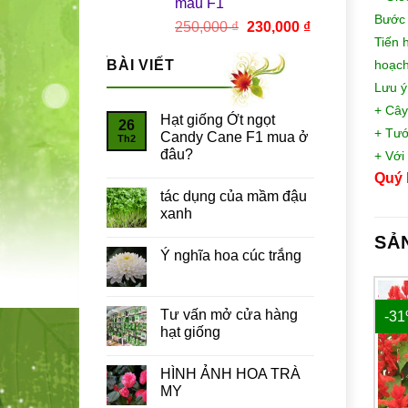
màu F1
Bước 
Giá
Giá
250,000
₫
230,000
₫
Tiến 
gốc
hiện
là:
tại
BÀI VIẾT
hoạch
250,000 ₫.
là:
Lưu ý
230,000 ₫.
+ Cây
Hạt giống Ớt ngọt
26
+ Tướ
Candy Cane F1 mua ở
Th2
đâu?
+ Với
Quý 
tác dụng của mầm đậu
xanh
SẢ
Ý nghĩa hoa cúc trắng
Tư vấn mở cửa hàng
-29%
-3
hạt giống
HÌNH ẢNH HOA TRÀ
MY