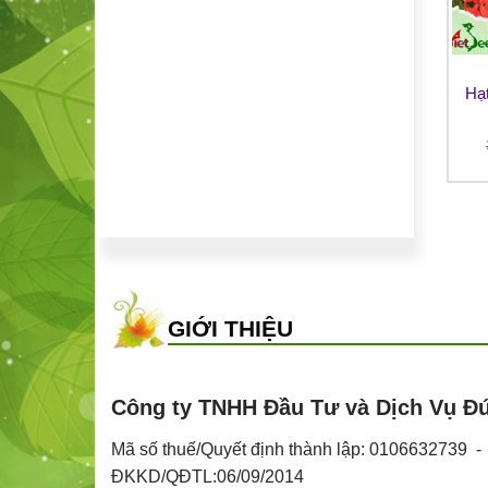
HẠT GIỐNG HOA
HẠT GIỐNG HOA
Hạt giống Hoa cúc công
Hạt giống Hoa báo xuân
Hạ
chúa
Giá
Giá
25,000
₫
35,000
₫
25,000
₫
gốc
hiện
là:
tại
35,000 ₫.
là:
25,000 ₫.
GIỚI THIỆU
Công ty TNHH Đầu Tư và Dịch Vụ Đ
Mã số thuế/Quyết định thành lập: 0106632739 
ĐKKD/QĐTL:06/09/2014