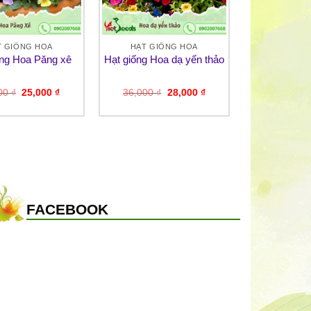
T GIỐNG HOA
HẠT GIỐNG HOA
ống Hoa Păng xê
Hạt giống Hoa dạ yến thảo
Giá
Giá
Giá
Giá
000
₫
25,000
₫
36,000
₫
28,000
₫
gốc
hiện
gốc
hiện
là:
tại
là:
tại
32,000 ₫.
là:
36,000 ₫.
là:
25,000 ₫.
28,000 ₫.
FACEBOOK