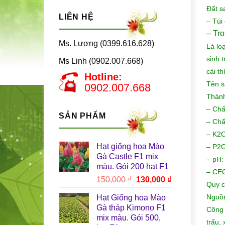
Đất s
LIÊN HỆ
– Túi
– Tr
Ms. Lương (0399.616.628)
Là lo
sinh t
Ms Linh (0902.007.668)
cải t
Hotline:
Tên s
0902.007.668
Thành
– Chấ
SẢN PHẨM
– Chấ
– K2O
Hạt giống hoa Mào
– P2O
Gà Castle F1 mix
– pH:
màu. Gói 200 hạt F1
– CEC
Giá
Giá
150,000
₫
130,000
₫
Quy c
gốc
hiện
Nguồn
Hạt Giống hoa Mào
là:
tại
Gà tháp Kimono F1
Công 
150,000 ₫.
là:
mix màu. Gói 500,
130,000 ₫.
trấu,