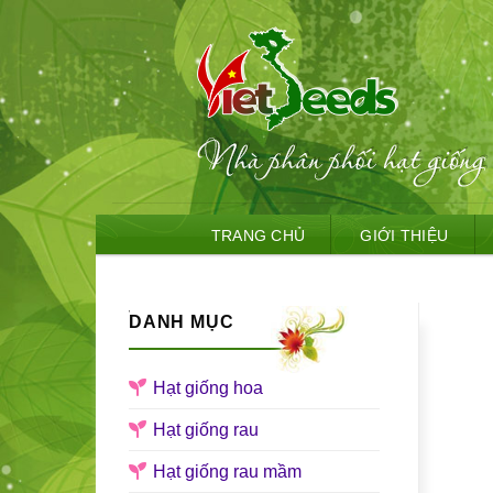
Skip
TRANG CHỦ
GIỚI THIỆU
to
content
DANH MỤC
Hạt giống hoa
Hạt giống rau
Hạt giống rau mầm