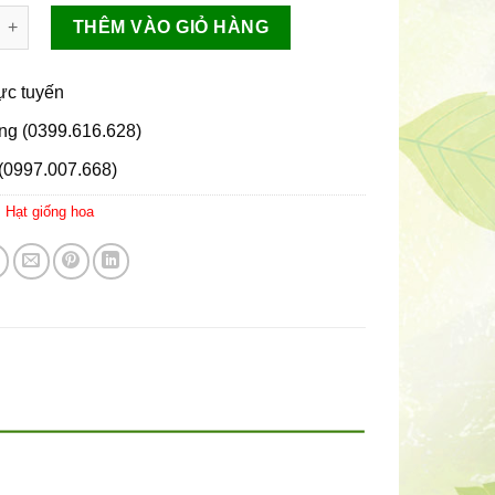
H TRIBAT GIÀU DINH DƯỠNG 5DM3 số lượng
THÊM VÀO GIỎ HÀNG
rực tuyến
ng (0399.616.628)
(0997.007.668)
:
Hạt giống hoa