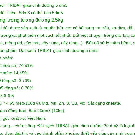
ạch TRIBAT giàu dinh dưỡng 5 dm3
 đất Tribat 5dm3 có thể tích 5dm5
ọng lượng tương đương 2.5kg
ại đất được sản xuất từ nguồn hữu cơ, có bổ sung tro trấu, xơ dừa, đất 
rưởng và phát triển một cách tốt nhất. Đất Việt chuyên trồng các loại c
hìa, mồng tơi, cây mai, cây sung, cây tùng,..). Đất đã xử lý mầm bệnh, 
ản phẩm: Đất sạch TRIBAT giàu dinh dưỡng 5 dm3
 phần:
t hữu cơ: 24.91%
t mùn: 14.45%
 tổng số: 0.73%
5 tổng số: 0.30%
 5.8-6.5
: 44.69 meq/100g và Mg, Mn, Zn, B, Cu, Mo, Sắt dạng chelate.
ách đóng bao: Bao 20dm3 (10kg)
 gốc xuất xứ: Việt Nam.
dụng – chức năng: Đất sạch TRIBAT giàu dinh dưỡng 20 dm3 là loại đấ
 xơ dừa, đất thịt và các thành phần khoáng thiết yếu giúp cây sinh trưởn