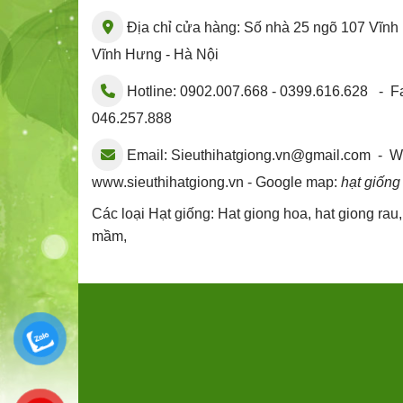
Địa chỉ cửa hàng: Số nhà 25 ngõ 107 Vĩn
Vĩnh Hưng - Hà Nội
Hotline: 0902.007.668 - 0399.616.628 - Fa
046.257.888
Email:
Sieuthihatgiong.vn@gmail.com
- We
www.sieuthihatgiong.vn - Google map:
hạt giống
Các loại Hạt giống:
Hat giong hoa
,
hat giong rau
mầm
,