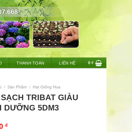
0
₫
O
THANH TOÁN
LIÊN HỆ
ủ
/
Sản Phẩm
/
Hạt Giống Hoa
 SẠCH TRIBAT GIÀU
H DƯỠNG 5DM3
00
₫