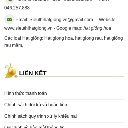
046.257.888
Email:
Sieuthihatgiong.vn@gmail.com
- Website:
www.sieuthihatgiong.vn - Google map:
hạt giống hoa
Các loại Hạt giống:
Hat giong hoa
,
hat giong rau
,
hạt giống
rau mầm
,
LIÊN KẾT
Hình thức thanh toán
Chính sách đổi trả và hoàn tiền
Chính sách quy trình xử lý khiếu nại
Quy định về bảo mật thông tin