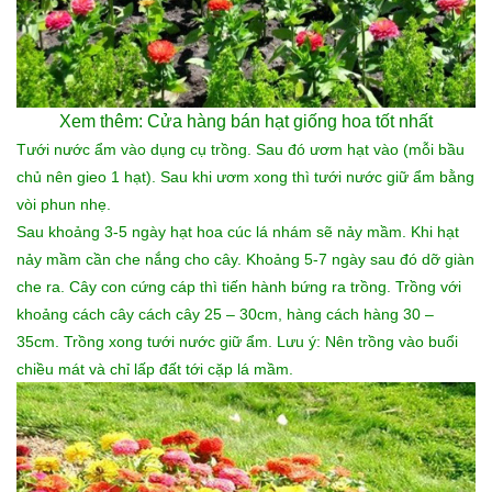
Xem thêm:
Cửa hàng bán hạt giống hoa
tốt nhất
Tưới nước ẩm vào dụng cụ trồng. Sau đó ươm hạt vào (mỗi bầu
chủ nên gieo 1 hạt). Sau khi ươm xong thì tưới nước giữ ẩm bằng
vòi phun nhẹ.
Sau khoảng 3-5 ngày hạt hoa cúc lá nhám
sẽ nảy mầm. Khi hạt
nảy mầm cần che nắng cho cây. Khoảng 5-7 ngày sau đó dỡ giàn
che ra. Cây con cứng cáp thì tiến hành bứng ra trồng. Trồng với
khoảng cách cây cách cây 25 – 30cm, hàng cách hàng 30 –
35cm. Trồng xong tưới nước giữ ẩm. Lưu ý: Nên trồng vào buổi
chiều mát và chỉ lấp đất tới cặp lá mầm.