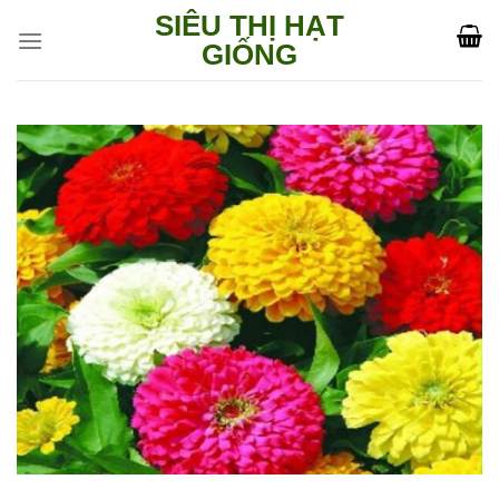
Skip
SIÊU THỊ HẠT
to
GIỐNG
content