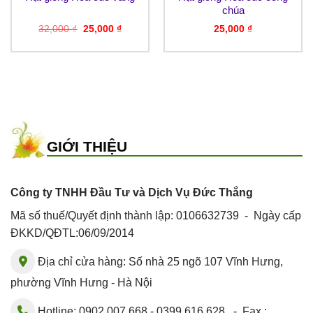
chúa
Giá
Giá
32,000
₫
25,000
₫
25,000
₫
gốc
hiện
là:
tại
32,000 ₫.
là:
₫.
25,000 ₫.
GIỚI THIỆU
Công ty TNHH Đầu Tư và Dịch Vụ Đức Thắng
Mã số thuế/Quyết định thành lập: 0106632739 - Ngày cấp
ĐKKD/QĐTL:06/09/2014
Địa chỉ cửa hàng: Số nhà 25 ngõ 107 Vĩnh Hưng,
phường Vĩnh Hưng - Hà Nội
Hotline: 0902.007.668 - 0399.616.628 - Fax :