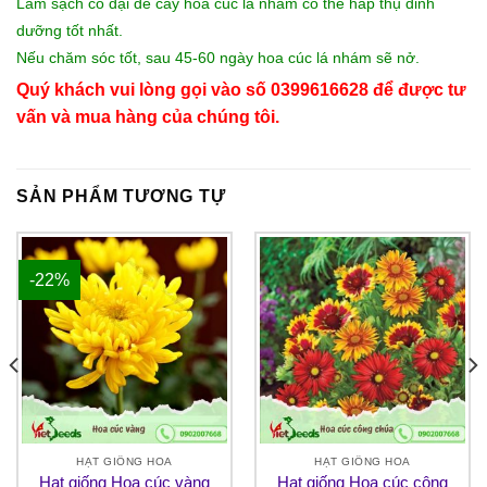
Làm sạch cỏ dại để cây hoa cúc lá nhám có thể hấp thụ dinh
dưỡng tốt nhất.
Nếu chăm sóc tốt, sau 45-60 ngày hoa cúc lá nhám sẽ nở.
Quý khách vui lòng gọi vào số 0399616628 để được tư
vấn và mua hàng của chúng tôi.
SẢN PHẨM TƯƠNG TỰ
-22%
HẠT GIỐNG HOA
HẠT GIỐNG HOA
Hạt giống Hoa cúc vàng
Hạt giống Hoa cúc công