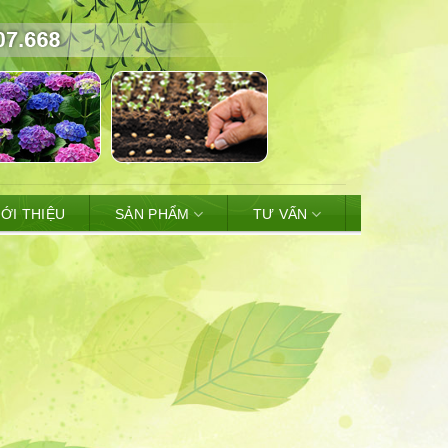
IỚI THIỆU
SẢN PHẨM
TƯ VẤN