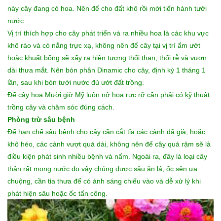
này cây đang có hoa. Nên để cho đất khô rồi mới tiến hành tưới
nước
Vị trí thích hợp cho cây phát triển và ra nhiều hoa là các khu vực
khô ráo và có nắng trực xạ, không nên để cây tại vị trí ẩm ướt
hoặc khuất bống sẽ xẩy ra hiện tượng thối than, thối rễ và vươn
dài thưa mắt. Nên bón phân Dinamic cho cây, định kỳ 1 tháng 1
lần, sau khi bón tưới nước đủ ướt đất trồng.
Để cây hoa Mười giờ Mỹ luôn nở hoa rực rỡ cần phải có kỹ thuật
trồng cây và chăm sóc đúng cách.
Phòng trừ sâu bệnh
Để hạn chế sâu bệnh cho cây cần cắt tỉa các cành đã già, hoặc
khô héo, các cành vượt quá dài, không nên để cây quá rậm sẽ là
điều kiện phát sinh nhiều bệnh và nấm. Ngoài ra, đây là loại cây
thân rất mọng nước do vậy chúng được sâu ăn lá, ốc sên ưa
chuộng, cần tỉa thưa để có ánh sáng chiếu vào và dễ xử lý khi
phát hiện sâu hoặc ốc tấn công.