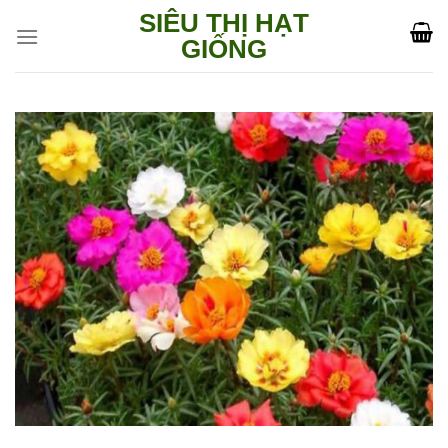
Skip
SIÊU THỊ HẠT
to
GIỐNG
content