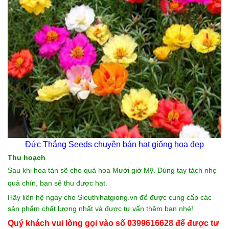
Đức Thắng Seeds chuyên bán
hạt giống hoa đẹp
Thu hoạch
Sau khi hoa tàn sẽ cho quả hoa Mười giờ Mỹ. Dùng tay tách nhẹ
quả chín, bạn sẽ thu được hạt.
Hãy liên hệ ngay cho
Sieuthihatgiong.vn
để được cung cấp các
sản phẩm chất lượng nhất và được tư vấn thêm bạn nhé!
Quý khách vui lòng gọi vào số 0399616628 để được tư