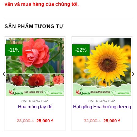
vấn và mua hàng của chúng tôi.
SẢN PHẨM TƯƠNG TỰ
-11%
-22%
HẠT GIỐNG HOA
HẠT GIỐNG HOA
Hoa móng tay đỏ
Hạt giống Hoa hướng dương
Giá
Giá
Giá
Giá
28,000
₫
25,000
₫
32,000
₫
25,000
₫
gốc
hiện
gốc
hiện
là:
tại
là:
tại
28,000 ₫.
là:
32,000 ₫.
là:
25,000 ₫.
25,000 ₫