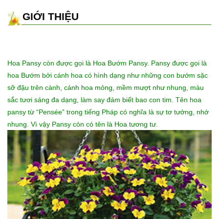
GIỚI THIỆU
Hoa Pansy còn được gọi là Hoa Bướm Pansy. Pansy được gọi là
hoa Bướm bởi cánh hoa có hình dạng như những con bướm sặc
sỡ đậu trên cành, cánh hoa mỏng, mềm mượt như nhung, màu
sắc tươi sáng đa dạng, làm say đám biết bao con tim. Tên hoa
pansy từ “Pensée” trong tiếng Pháp có nghĩa là sự tơ tưởng, nhớ
nhung. Vì vậy Pansy còn có tên là Hoa tương tư.