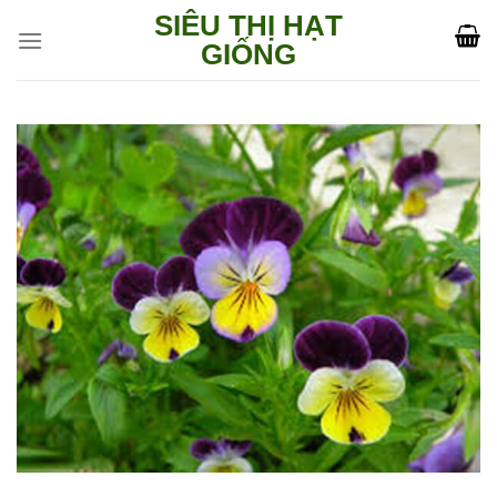
Skip
SIÊU THỊ HẠT
to
GIỐNG
content