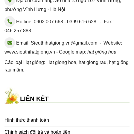
Địa chỉ cửa hàng: Số nhà 25 ngõ 107 Vĩnh Hưng,
phường Vĩnh Hưng - Hà Nội
Hotline: 0902.007.668 - 0399.616.628 - Fax :
046.257.888
Email:
Sieuthihatgiong.vn@gmail.com
- Website:
www.sieuthihatgiong.vn - Google map:
hạt giống hoa
Các loại Hạt giống:
Hat giong hoa
,
hat giong rau
,
hạt giống
rau mầm
,
LIÊN KẾT
Hình thức thanh toán
Chính sách đổi trả và hoàn tiền