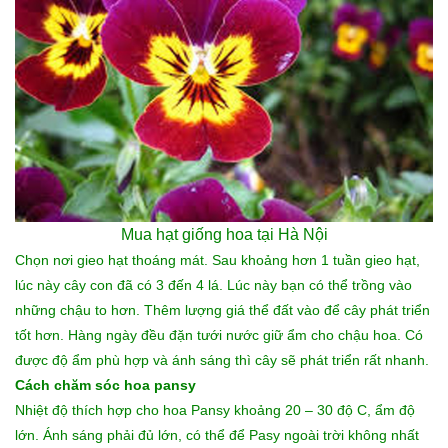
Mua hạt giống hoa
tại Hà Nội
Chọn nơi gieo hạt thoáng mát. Sau khoảng hơn 1 tuần gieo hạt,
lúc này cây con đã có 3 đến 4 lá. Lúc này bạn có thể trồng vào
những chậu to hơn. Thêm lượng giá thể đất vào để cây phát triển
tốt hơn. Hàng ngày đều đặn tưới nước giữ ẩm cho chậu hoa. Có
được độ ẩm phù hợp và ánh sáng thì cây sẽ phát triển rất nhanh.
Cách chăm sóc hoa pansy
Nhiệt độ thích hợp cho hoa Pansy khoảng 20 – 30 độ C, ẩm độ
lớn. Ánh sáng phải đủ lớn, có thể để Pasy ngoài trời không nhất