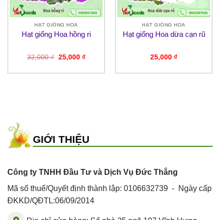
HẠT GIỐNG HOA
HẠT GIỐNG HOA
Hạt giống Hoa hồng ri
Hạt giống Hoa dừa cạn rũ
Giá
Giá
32,000
₫
25,000
₫
25,000
₫
gốc
hiện
là:
tại
32,000 ₫.
là:
₫.
25,000 ₫.
GIỚI THIỆU
Công ty TNHH Đầu Tư và Dịch Vụ Đức Thắng
Mã số thuế/Quyết định thành lập: 0106632739 - Ngày cấp
ĐKKD/QĐTL:06/09/2014