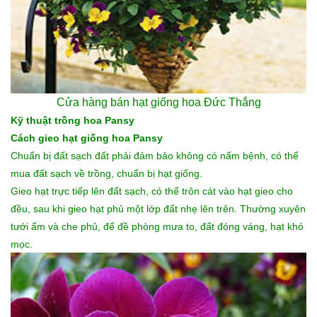
Cửa hàng bán hạt giống hoa
Đức Thắng
Kỹ thuật trồng hoa Pansy
Cách gieo hạt giống hoa Pansy
Chuẩn bị đất sạch đất phải đảm bảo không có nấm bệnh, có thể
mua đất sạch về trồng, chuẩn bị hạt giống.
Gieo hạt trực tiếp lên đất sạch, có thể trôn cát vào hạt gieo cho
đều, sau khi gieo hạt phủ một lớp đất nhẹ lên trên. Thường xuyên
tưới ẩm và che phủ, để đề phòng mưa to, đất đóng váng, hạt khó
mọc.