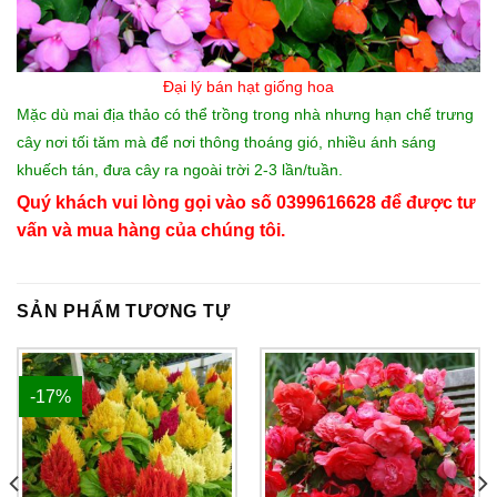
Đại lý bán hạt giống hoa
Mặc dù mai địa thảo có thể trồng trong nhà nhưng hạn chế trưng
cây nơi tối tăm mà để nơi thông thoáng gió, nhiều ánh sáng
khuếch tán, đưa cây ra ngoài trời 2-3 lần/tuần.
Quý khách vui lòng gọi vào số 0399616628 để được tư
vấn và mua hàng của chúng tôi.
SẢN PHẨM TƯƠNG TỰ
-17%