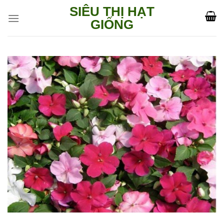
Skip
SIÊU THỊ HẠT
to
GIỐNG
content