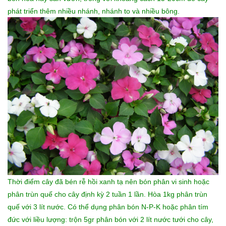
phát triển thêm nhiều nhánh, nhánh to và nhiều bông.
Thời điểm cây đã bén rễ hồi xanh tạ nên bón phân vi sinh hoặc
phân trùn quế cho cây định kỳ 2 tuần 1 lần. Hòa 1kg phân trùn
quế với 3 lít nước. Có thể dụng phân bón N-P-K hoặc phân tím
đức với liều lượng: trộn 5gr phân bón với 2 lít nước tưới cho cây,