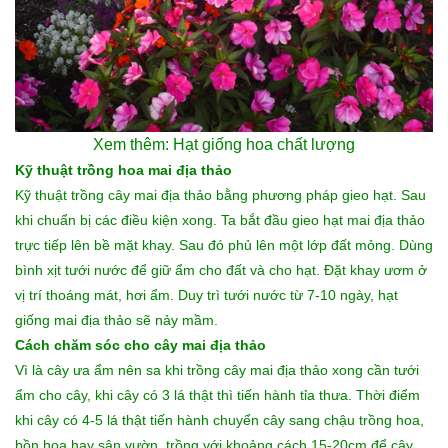
Xem thêm:
Hạt giống hoa chất lượng
Kỹ thuật trồng hoa mai địa thảo
Kỹ thuật trồng cây mai địa thảo bằng phương pháp gieo hạt. Sau
khi chuẩn bị các điều kiện xong. Ta bắt đầu gieo hạt mai địa thảo
trực tiếp lên bề mặt khay. Sau đó phủ lên một lớp đất mỏng. Dùng
bình xịt tưới nước để giữ ẩm cho đất và cho hạt. Đặt khay ươm ở
vị trí thoáng mát, hơi ẩm. Duy trì tưới nước từ 7-10 ngày, hạt
giống mai địa thảo sẽ nảy mầm.
Cách chăm sóc cho cây mai địa thảo
Vì là cây ưa ẩm nên sa khi trồng cây mai địa thảo xong cần tưới
ẩm cho cây, khi cây có 3 lá thật thì tiến hành tỉa thưa. Thời điểm
khi cây có 4-5 lá thật tiến hành chuyển cây sang chậu trồng hoa,
bồn hoa hay sân vườn, trồng với khoảng cách 15-20cm để cây