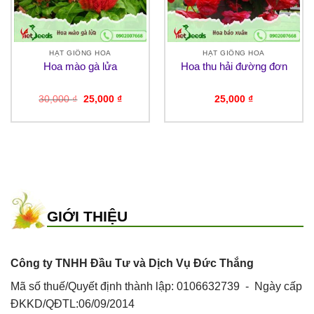
HẠT GIỐNG HOA
HẠT GIỐNG HOA
Hoa mào gà lửa
Hoa thu hải đường đơn
Giá
Giá
30,000
₫
25,000
₫
25,000
₫
gốc
hiện
là:
tại
30,000 ₫.
là:
₫.
25,000 ₫.
GIỚI THIỆU
Công ty TNHH Đầu Tư và Dịch Vụ Đức Thắng
Mã số thuế/Quyết định thành lập: 0106632739 - Ngày cấp
ĐKKD/QĐTL:06/09/2014