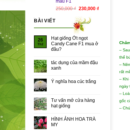
màu F1
Giá
Giá
250,000
₫
230,000
₫
gốc
hiện
là:
tại
BÀI VIẾT
250,000 ₫.
là:
230,000 ₫.
Hạt giống Ớt ngọt
26
Chăm
Candy Cane F1 mua ở
Th2
đâu?
– Sau
thể b
tác dụng của mầm đậu
– Nên
xanh
rất m
– Khi
Ý nghĩa hoa cúc trắng
ngày t
– Loà
Tư vấn mở cửa hàng
gốc c
hạt giống
– Chú
HÌNH ẢNH HOA TRÀ
MY