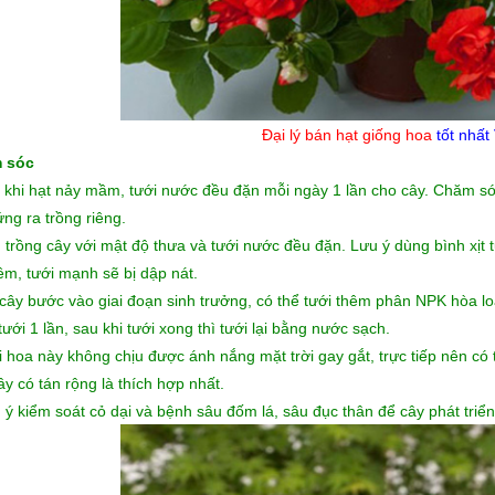
Đại lý bán hạt giống hoa
tốt nhất
 sóc
 khi hạt nảy mầm, tưới nước đều đặn mỗi ngày 1 lần cho cây. Chăm sóc 
ứng ra trồng riêng.
 trồng cây với mật độ thưa và tưới nước đều đặn. Lưu ý dùng bình xịt 
ềm, tưới mạnh sẽ bị dập nát.
 cây bước vào giai đoạn sinh trưởng, có thể tưới thêm phân NPK hòa loãn
ưới 1 lần, sau khi tưới xong thì tưới lại bằng nước sạch.
i hoa này không chịu được ánh nắng mặt trời gay gắt, trực tiếp nên có
ây có tán rộng là thích hợp nhất.
 ý kiểm soát cỏ dại và bệnh sâu đốm lá, sâu đục thân để cây phát triển 