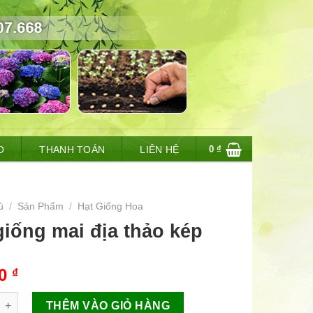
0
₫
O
THANH TOÁN
LIÊN HỆ
ủ
/
Sản Phẩm
/
Hạt Giống Hoa
giống mai địa thảo kép
00
₫
g mai địa thảo kép số lượng
THÊM VÀO GIỎ HÀNG