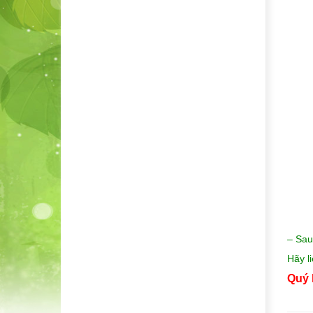
– Sau
Hãy l
Quý 