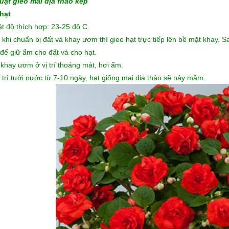
uật gieo mai địa thảo kép
hạt
ệt độ thích hợp: 23-25 độ C.
 khi chuẩn bị đất và khay ươm thì gieo hạt trực tiếp lên bề mặt khay. S
để giữ ẩm cho đất và cho hạt.
 khay ươm ở vị trí thoáng mát, hơi ẩm.
 trì tưới nước từ 7-10 ngày, hạt giống mai địa thảo sẽ nảy mầm.