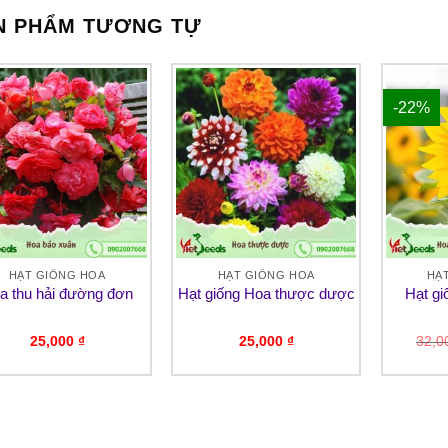
N PHẨM TƯƠNG TỰ
-22%
HẠT GIỐNG HOA
HẠT GIỐNG HOA
HẠ
a thu hải đường đơn
Hạt giống Hoa thược dược
Hạt g
25,000
₫
25,000
₫
32,