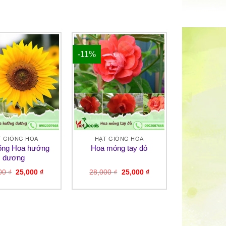
-11%
T GIỐNG HOA
HẠT GIỐNG HOA
iống Hoa hướng
Hoa móng tay đỏ
dương
Giá
Giá
Giá
Giá
000
₫
25,000
₫
28,000
₫
25,000
₫
gốc
hiện
gốc
hiện
là:
tại
là:
tại
32,000 ₫.
là:
28,000 ₫.
là:
25,000 ₫.
25,000 ₫.