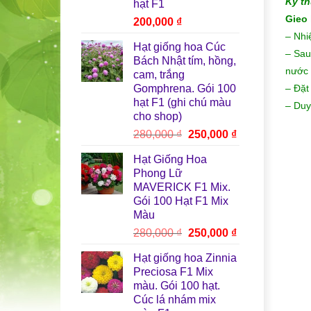
Kỹ th
hạt F1
Gieo 
200,000
₫
– Nhi
Hạt giống hoa Cúc
– Sau
Bách Nhật tím, hồng,
nước 
cam, trắng
Gomphrena. Gói 100
– Đặt
hạt F1 (ghi chú màu
– Duy
cho shop)
Giá
Giá
280,000
₫
250,000
₫
gốc
hiện
Hạt Giống Hoa
là:
tại
Phong Lữ
280,000 ₫.
là:
MAVERICK F1 Mix.
250,000 ₫.
Gói 100 Hạt F1 Mix
Màu
Giá
Giá
280,000
₫
250,000
₫
gốc
hiện
Hạt giống hoa Zinnia
là:
tại
Preciosa F1 Mix
280,000 ₫.
là:
màu. Gói 100 hạt.
250,000 ₫.
Cúc lá nhám mix