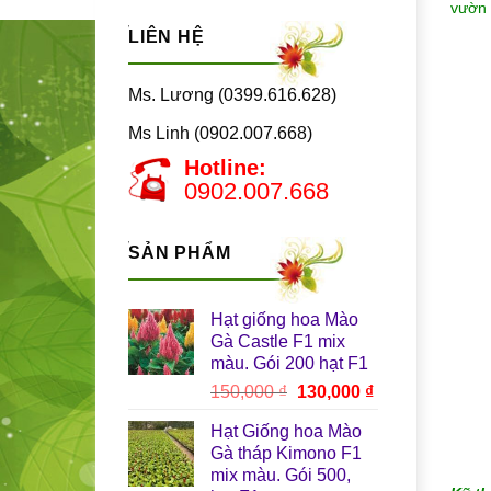
vườn 
LIÊN HỆ
Ms. Lương (0399.616.628)
Ms Linh (0902.007.668)
Hotline:
0902.007.668
SẢN PHẨM
Hạt giống hoa Mào
Gà Castle F1 mix
màu. Gói 200 hạt F1
Giá
Giá
150,000
₫
130,000
₫
gốc
hiện
Hạt Giống hoa Mào
là:
tại
Gà tháp Kimono F1
150,000 ₫.
là:
mix màu. Gói 500,
130,000 ₫.