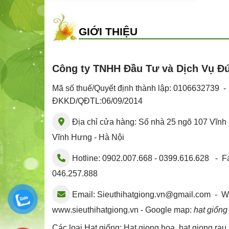
GIỚI THIỆU
Công ty TNHH Đầu Tư và Dịch Vụ Đ
Mã số thuế/Quyết định thành lập: 0106632739 
ĐKKD/QĐTL:06/09/2014
Địa chỉ cửa hàng: Số nhà 25 ngõ 107 Vĩn
Vĩnh Hưng - Hà Nội
Hotline: 0902.007.668 - 0399.616.628 - Fa
046.257.888
Email:
Sieuthihatgiong.vn@gmail.com
- We
www.sieuthihatgiong.vn - Google map:
hạt giống
Các loại Hạt giống:
Hat giong hoa
,
hat giong rau