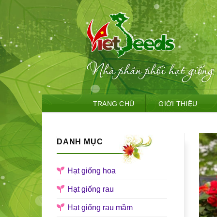
Skip
TRANG CHỦ
GIỚI THIỆU
to
content
DANH MỤC
Hạt giống hoa
Hạt giống rau
Hạt giống rau mầm