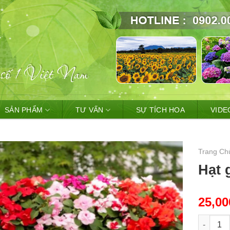
SẢN PHẨM
TƯ VẤN
SỰ TÍCH HOA
VIDE
Trang Ch
Hạt 
25,0
Hạt giốn