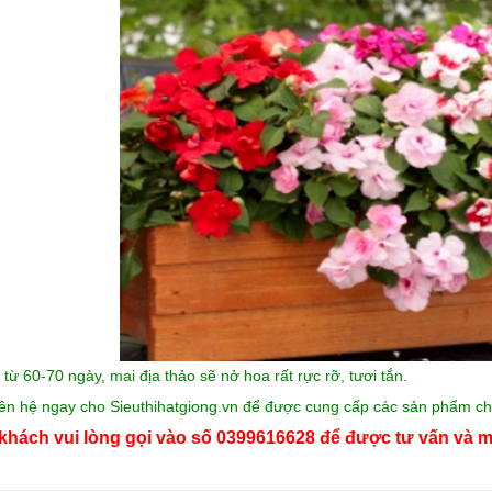
 từ 60-70 ngày, mai địa thảo sẽ nở hoa rất rực rỡ, tươi tắn.
iên hệ ngay cho
Sieuthihatgiong.vn
để được cung cấp các sản phẩm chấ
khách vui lòng gọi vào số 0399616628 để được tư vấn và m