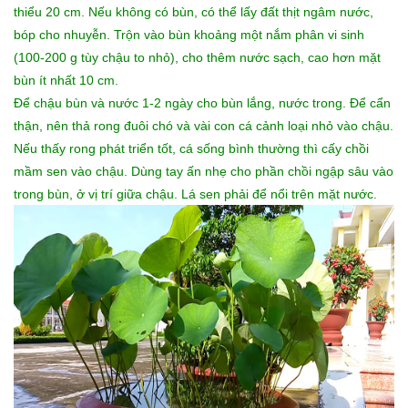
thiểu 20 cm. Nếu không có bùn, có thể lấy đất thịt ngâm nước,
bóp cho nhuyễn. Trộn vào bùn khoảng một nắm phân vi sinh
(100-200 g tùy chậu to nhỏ), cho thêm nước sạch, cao hơn mặt
bùn ít nhất 10 cm.
Để chậu bùn và nước 1-2 ngày cho bùn lắng, nước trong. Để cẩn
thận, nên thả rong đuôi chó và vài con cá cảnh loại nhỏ vào chậu.
Nếu thấy rong phát triển tốt, cá sống bình thường thì cấy chồi
mầm sen vào chậu. Dùng tay ấn nhẹ cho phần chồi ngập sâu vào
trong bùn, ở vị trí giữa chậu. Lá sen phải để nổi trên mặt nước.