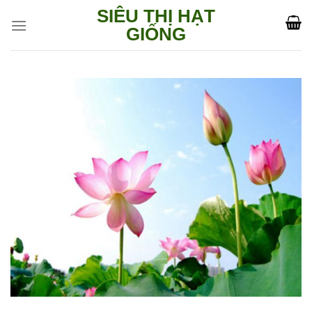
Skip
SIÊU THỊ HẠT
to
GIỐNG
content