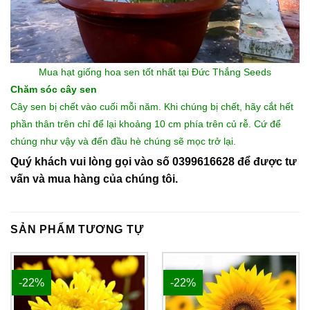
Mua hạt giống hoa
sen tốt nhất tại Đức Thắng Seeds
Chăm sóc cây sen
Cây sen bị chết vào cuối mỗi năm. Khi chúng bị chết, hãy cắt hết
phần thân trên chỉ để lại khoảng 10 cm phía trên củ rễ. Cứ để
chúng như vậy và đến đầu hè chúng sẽ mọc trở lại.
Quý khách vui lòng gọi vào số 0399616628 để được tư
vấn và mua hàng của chúng tôi.
SẢN PHẨM TƯƠNG TỰ
-22%
-22%