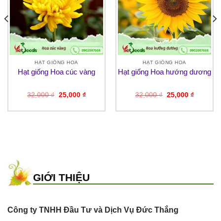
HẠT GIỐNG HOA
HẠT GIỐNG HOA
Hạt giống Hoa cúc vàng
Hạt giống Hoa hướng dương
Giá
Giá
Giá
Giá
32,000
₫
25,000
₫
32,000
₫
25,000
₫
gốc
hiện
gốc
hiện
là:
tại
là:
tại
32,000 ₫.
là:
32,000 ₫.
là:
₫.
25,000 ₫.
25,000 ₫
GIỚI THIỆU
Công ty TNHH Đầu Tư và Dịch Vụ Đức Thắng