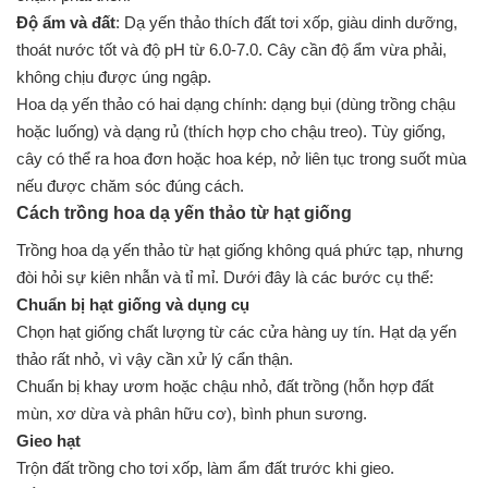
Độ ẩm và đất
: Dạ yến thảo thích đất tơi xốp, giàu dinh dưỡng,
thoát nước tốt và độ pH từ 6.0-7.0. Cây cần độ ẩm vừa phải,
không chịu được úng ngập.
Hoa dạ yến thảo có hai dạng chính: dạng bụi (dùng trồng chậu
hoặc luống) và dạng rủ (thích hợp cho chậu treo). Tùy giống,
cây có thể ra hoa đơn hoặc hoa kép, nở liên tục trong suốt mùa
nếu được chăm sóc đúng cách.
Cách trồng hoa dạ yến thảo từ hạt giống
Trồng hoa dạ yến thảo từ hạt giống không quá phức tạp, nhưng
đòi hỏi sự kiên nhẫn và tỉ mỉ. Dưới đây là các bước cụ thể:
Chuẩn bị hạt giống và dụng cụ
Chọn hạt giống chất lượng từ các cửa hàng uy tín. Hạt dạ yến
thảo rất nhỏ, vì vậy cần xử lý cẩn thận.
Chuẩn bị khay ươm hoặc chậu nhỏ, đất trồng (hỗn hợp đất
mùn, xơ dừa và phân hữu cơ), bình phun sương.
Gieo hạt
Trộn đất trồng cho tơi xốp, làm ẩm đất trước khi gieo.