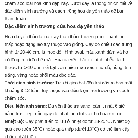
chăm sóc loài hoa xinh đẹp này. Dưới đây là thông tin chi tiết về
đặc điểm sinh trưởng và cách trồng hoa dạ yến thảo để bạn
tham khảo.
Đặc điểm sinh trưởng của hoa dạ yến thảo
Hoa dạ yến thảo là loại cây thân thảo, thường mọc thành bụi
thấp hoặc dạng leo tùy thuộc vào giống. Cây có chiều cao trung
bình từ 20-40 cm, lá mọc đối, hình oval, màu xanh đậm và hơi
có lông mịn trên bề mặt. Hoa dạ yến thảo có hình phễu, kích
thước từ 5-10 cm, nổi bật với nhiều màu sắc như đỏ, hồng, tím,
trắng, vàng hoặc phối màu độc đáo.
Thời gian sinh trưởng
: Từ khi gieo hạt đến khi cây ra hoa mất
khoảng 8-12 tuần, tùy thuộc vào điều kiện môi trường và cách
chăm sóc.
Điều kiện ánh sáng
: Dạ yến thảo ưa sáng, cần ít nhất 6 giờ
nắng trực tiếp mỗi ngày để phát triển tốt và cho hoa rực rỡ.
Nhiệt độ
: Cây phát triển tối ưu ở nhiệt độ từ 18-25°C. Nhiệt độ
quá cao (trên 35°C) hoặc quá thấp (dưới 10°C) có thể làm cây
chậm phát triển.