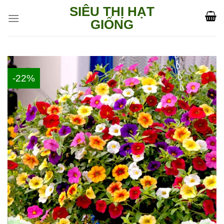
Skip
SIÊU THỊ HẠT
to
GIỐNG
content
-22%