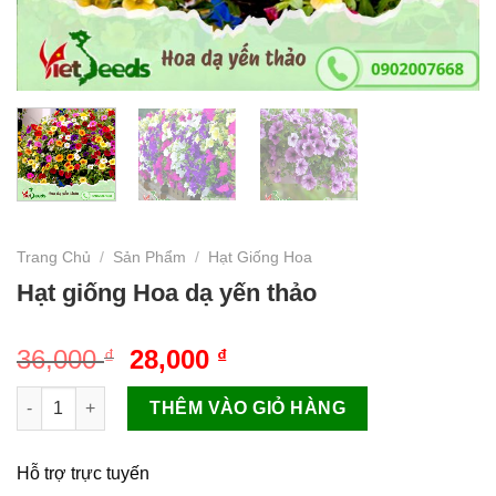
Trang Chủ
/
Sản Phẩm
/
Hạt Giống Hoa
Hạt giống Hoa dạ yến thảo
Giá
Giá
36,000
28,000
₫
₫
gốc
hiện
Hạt giống Hoa dạ yến thảo số lượng
là:
tại
THÊM VÀO GIỎ HÀNG
36,000 ₫.
là:
28,000 ₫.
Hỗ trợ trực tuyến