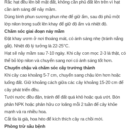
Rắc hạt đều lên bề mặt đất, không cần phủ đất lên trên vì hạt
cần ánh sáng để nảy mầm.
Dùng bình phun sương phun nhẹ để giữ ẩm, sau đó phủ một
lớp nilon trong suốt lên khay để giữ độ ẩm và nhiệt độ.
Chăm sóc giai đoạn nảy mầm
Đặt khay ươm ở nơi thoáng mát, có ánh sáng nhẹ (tránh nắng
gắt). Nhiệt độ lý tưởng là 22-25°C.
Hạt sẽ nảy mầm sau 7-10 ngày. Khi cây con mọc 2-3 lá thật, có
thể bỏ lớp nilon và chuyển sang nơi có ánh sáng tốt hơn.
Chuyển chậu và chăm sóc cây trưởng thành
Khi cây cao khoảng 5-7 cm, chuyển sang chậu lớn hơn hoặc
luống đất. Giữ khoảng cách giữa các cây khoảng 15-20 cm để
cây phát triển đều.
Tưới nước đều đặn, tránh để đất quá khô hoặc quá ướt. Bón
phân NPK hoặc phân hữu cơ loãng mỗi 2 tuần để cây khỏe
mạnh và ra nhiều hoa.
Cắt tỉa lá già, hoa héo để kích thích cây ra chồi mới.
Phòng trừ sâu bệnh