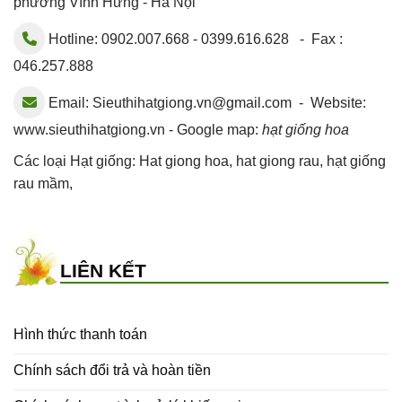
phường Vĩnh Hưng - Hà Nội
Hotline: 0902.007.668 - 0399.616.628 - Fax :
046.257.888
Email:
Sieuthihatgiong.vn@gmail.com
- Website:
www.sieuthihatgiong.vn - Google map:
hạt giống hoa
Các loại Hạt giống:
Hat giong hoa
,
hat giong rau
,
hạt giống
rau mầm
,
LIÊN KẾT
Hình thức thanh toán
Chính sách đổi trả và hoàn tiền