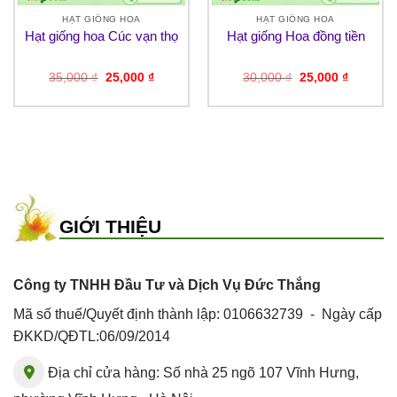
HẠT GIỐNG HOA
HẠT GIỐNG HOA
Hạt giống hoa Cúc vạn thọ
Hạt giống Hoa đồng tiền
Giá
Giá
Giá
Giá
35,000
₫
25,000
₫
30,000
₫
25,000
₫
gốc
hiện
gốc
hiện
là:
tại
là:
tại
35,000 ₫.
là:
30,000 ₫.
là:
₫.
25,000 ₫.
25,000 ₫
GIỚI THIỆU
Công ty TNHH Đầu Tư và Dịch Vụ Đức Thắng
Mã số thuế/Quyết định thành lập: 0106632739 - Ngày cấp
ĐKKD/QĐTL:06/09/2014
Địa chỉ cửa hàng: Số nhà 25 ngõ 107 Vĩnh Hưng,