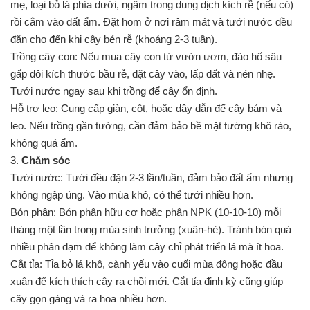
mẹ, loại bỏ lá phía dưới, ngâm trong dung dịch kích rễ (nếu có)
rồi cắm vào đất ẩm. Đặt hom ở nơi râm mát và tưới nước đều
đặn cho đến khi cây bén rễ (khoảng 2-3 tuần).
Trồng cây con: Nếu mua cây con từ vườn ươm, đào hố sâu
gấp đôi kích thước bầu rễ, đặt cây vào, lấp đất và nén nhẹ.
Tưới nước ngay sau khi trồng để cây ổn định.
Hỗ trợ leo: Cung cấp giàn, cột, hoặc dây dẫn để cây bám và
leo. Nếu trồng gần tường, cần đảm bảo bề mặt tường khô ráo,
không quá ẩm.
3.
Chăm sóc
Tưới nước: Tưới đều đặn 2-3 lần/tuần, đảm bảo đất ẩm nhưng
không ngập úng. Vào mùa khô, có thể tưới nhiều hơn.
Bón phân: Bón phân hữu cơ hoặc phân NPK (10-10-10) mỗi
tháng một lần trong mùa sinh trưởng (xuân-hè). Tránh bón quá
nhiều phân đạm để không làm cây chỉ phát triển lá mà ít hoa.
Cắt tỉa: Tỉa bỏ lá khô, cành yếu vào cuối mùa đông hoặc đầu
xuân để kích thích cây ra chồi mới. Cắt tỉa định kỳ cũng giúp
cây gọn gàng và ra hoa nhiều hơn.