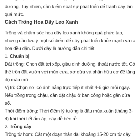
dưỡng. Tuy nhiên, cần kiểm soát sự phát triển để tránh cây lan
quá mức.
Cách Trồng Hoa Dây Leo Xanh
Trồng và chăm sóc hoa dây leo xanh không quá phức tạp,
nhưng cần lưu ý một số điểm để cây phát triển khỏe mạnh và ra
hoa đều đặn. Dưới đây là hướng dẫn chi tiết:
1.
Chuẩn bị
Đất trồng: Chọn đất tơi xốp, giàu dinh dưỡng, thoát nước tốt. Có
thể trộn đất vườn với mùn cưa, xơ dừa và phân hữu cơ để tăng
độ màu mỡ.
Vị trí: Chọn nơi có ánh nắng trực tiếp ít nhất 4-6 giờ mỗi ngày.
Nếu trồng trong chậu, cần đặt chậu ở ban công hoặc gần cửa
sổ.
Thời điểm trồng: Thời điểm lý tưởng là đầu mùa xuân (tháng 3-
4) khi thời tiết ấm áp, cây dễ bén rễ.
2.
Trồng cây
Trồng từ hom: Cắt một đoạn thân dài khoảng 15-20 cm từ cây