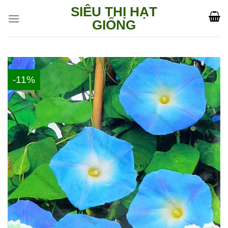
Skip
SIÊU THỊ HẠT
to
GIỐNG
content
-11%