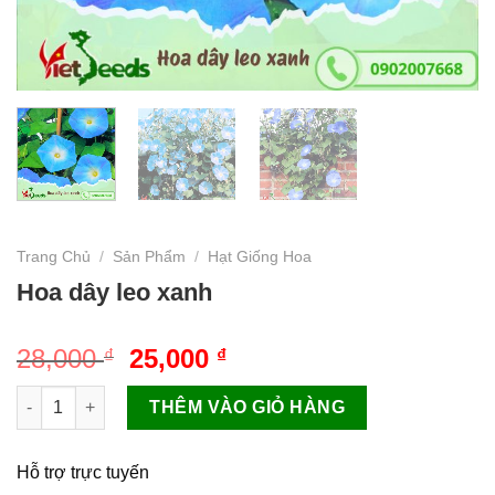
Trang Chủ
/
Sản Phẩm
/
Hạt Giống Hoa
Hoa dây leo xanh
Giá
Giá
28,000
25,000
₫
₫
gốc
hiện
Hoa dây leo xanh số lượng
là:
tại
THÊM VÀO GIỎ HÀNG
28,000 ₫.
là:
25,000 ₫.
Hỗ trợ trực tuyến