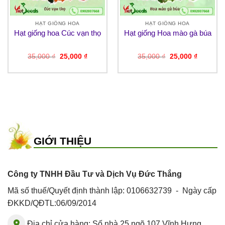
HẠT GIỐNG HOA
HẠT GIỐNG HOA
Hạt giống hoa Cúc vạn thọ
Hạt giống Hoa mào gà búa
Giá
Giá
Giá
Giá
35,000
₫
25,000
₫
35,000
₫
25,000
₫
gốc
hiện
gốc
hiện
là:
tại
là:
tại
35,000 ₫.
là:
35,000 ₫.
là:
25,000 ₫.
25,000 ₫
GIỚI THIỆU
Công ty TNHH Đầu Tư và Dịch Vụ Đức Thắng
Mã số thuế/Quyết định thành lập: 0106632739 - Ngày cấp
ĐKKD/QĐTL:06/09/2014
Địa chỉ cửa hàng: Số nhà 25 ngõ 107 Vĩnh Hưng,