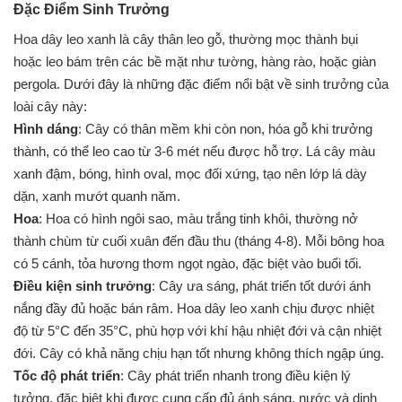
Đặc Điểm Sinh Trưởng
Hoa dây leo xanh là cây thân leo gỗ, thường mọc thành bụi
hoặc leo bám trên các bề mặt như tường, hàng rào, hoặc giàn
pergola. Dưới đây là những đặc điểm nổi bật về sinh trưởng của
loài cây này:
Hình dáng
: Cây có thân mềm khi còn non, hóa gỗ khi trưởng
thành, có thể leo cao từ 3-6 mét nếu được hỗ trợ. Lá cây màu
xanh đậm, bóng, hình oval, mọc đối xứng, tạo nên lớp lá dày
dặn, xanh mướt quanh năm.
Hoa
: Hoa có hình ngôi sao, màu trắng tinh khôi, thường nở
thành chùm từ cuối xuân đến đầu thu (tháng 4-8). Mỗi bông hoa
có 5 cánh, tỏa hương thơm ngọt ngào, đặc biệt vào buổi tối.
Điều kiện sinh trưởng
: Cây ưa sáng, phát triển tốt dưới ánh
nắng đầy đủ hoặc bán râm. Hoa dây leo xanh chịu được nhiệt
độ từ 5°C đến 35°C, phù hợp với khí hậu nhiệt đới và cận nhiệt
đới. Cây có khả năng chịu hạn tốt nhưng không thích ngập úng.
Tốc độ phát triển
: Cây phát triển nhanh trong điều kiện lý
tưởng, đặc biệt khi được cung cấp đủ ánh sáng, nước và dinh