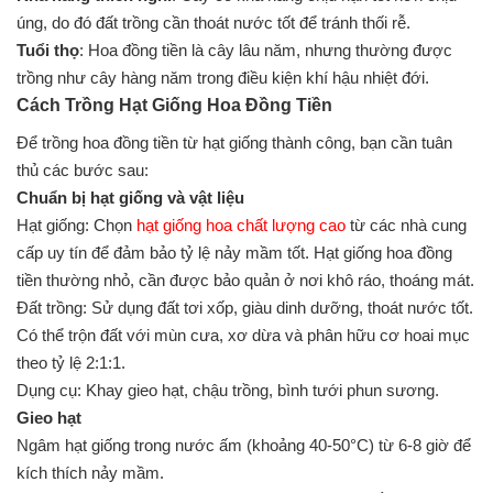
úng, do đó đất trồng cần thoát nước tốt để tránh thối rễ.
Tuổi thọ
: Hoa đồng tiền là cây lâu năm, nhưng thường được
trồng như cây hàng năm trong điều kiện khí hậu nhiệt đới.
Cách Trồng Hạt Giống Hoa Đồng Tiền
Để trồng hoa đồng tiền từ hạt giống thành công, bạn cần tuân
thủ các bước sau:
Chuẩn bị hạt giống và vật liệu
Hạt giống: Chọn
hạt giống hoa chất lượng cao
từ các nhà cung
cấp uy tín để đảm bảo tỷ lệ nảy mầm tốt. Hạt giống hoa đồng
tiền thường nhỏ, cần được bảo quản ở nơi khô ráo, thoáng mát.
Đất trồng: Sử dụng đất tơi xốp, giàu dinh dưỡng, thoát nước tốt.
Có thể trộn đất với mùn cưa, xơ dừa và phân hữu cơ hoai mục
theo tỷ lệ 2:1:1.
Dụng cụ: Khay gieo hạt, chậu trồng, bình tưới phun sương.
Gieo hạt
Ngâm hạt giống trong nước ấm (khoảng 40-50°C) từ 6-8 giờ để
kích thích nảy mầm.