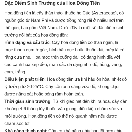
Đặc Điểm Sinh Trưởng của Hoa Đồng Tiền
Hoa đồng tiền là cây thân thảo, thuộc họ Cúc (Asteraceae), có
nguồn gốc từ Nam Phi và được trồng rộng rãi ở nhiều nơi trên
thế giới, bao gồm Việt Nam. Dưới đây là một số đặc điểm sinh
trưởng nổi bật của hoa đồng tiền:
Hình dạng và cấu trúc
: Cây hoa đồng tiền có thân ngắn, lá
mọc thành cụm ở gốc, hình bầu dục hoặc thuôn dài, mép lá có
răng cưa nhẹ. Hoa mọc trên cuống dài, có dạng hình đĩa với
các cánh hoa xếp đều, màu sắc đa dạng như đỏ, hồng, vàng,
cam, trắng.
Điều kiện phát triển
: Hoa đồng tiền ưa khí hậu ôn hòa, nhiệt độ
lý tưởng từ 20-25°C. Cây cần ánh sáng vừa đủ, không chịu
được nắng gắt hoặc bóng râm hoàn toàn.
Thời gian sinh trưởng
: Từ khi gieo hạt đến khi ra hoa, cây cần
khoảng 4-6 tháng tùy thuộc vào giống, điều kiện chăm sóc và
môi trường. Hoa đồng tiền có thể nở quanh năm nếu được
chăm sóc tốt.
Khả năng thích nghi
: Cây có khả năng chịu hạn tốt hơn chịu