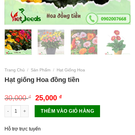
Trang Chủ
/
Sản Phẩm
/
Hạt Giống Hoa
Hạt giống Hoa đồng tiền
Giá
Giá
30,000
25,000
₫
₫
gốc
hiện
Hạt giống Hoa đồng tiền số lượng
là:
tại
THÊM VÀO GIỎ HÀNG
30,000 ₫.
là:
25,000 ₫.
Hỗ trợ trực tuyến