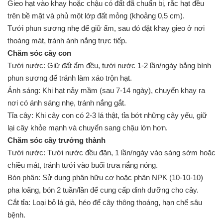
Gieo hạt vào khay hoặc chậu có đất đã chuẩn bị, rắc hạt đều
trên bề mặt và phủ một lớp đất mỏng (khoảng 0,5 cm).
Tưới phun sương nhẹ để giữ ẩm, sau đó đặt khay gieo ở nơi
thoáng mát, tránh ánh nắng trực tiếp.
Chăm sóc cây con
Tưới nước: Giữ đất ẩm đều, tưới nước 1-2 lần/ngày bằng bình
phun sương để tránh làm xáo trộn hạt.
Ánh sáng: Khi hạt nảy mầm (sau 7-14 ngày), chuyển khay ra
nơi có ánh sáng nhẹ, tránh nắng gắt.
Tỉa cây: Khi cây con có 2-3 lá thật, tỉa bớt những cây yếu, giữ
lại cây khỏe mạnh và chuyển sang chậu lớn hơn.
Chăm sóc cây trưởng thành
Tưới nước: Tưới nước đều đặn, 1 lần/ngày vào sáng sớm hoặc
chiều mát, tránh tưới vào buổi trưa nắng nóng.
Bón phân: Sử dụng phân hữu cơ hoặc phân NPK (10-10-10)
pha loãng, bón 2 tuần/lần để cung cấp dinh dưỡng cho cây.
Cắt tỉa: Loại bỏ lá già, héo để cây thông thoáng, hạn chế sâu
bệnh.