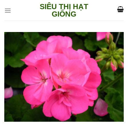
Skip
SIÊU THỊ HẠT
to
GIỐNG
content