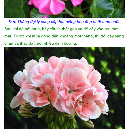
Đức Thắng đại lý cung cấp
hạt giống hoa đẹp
nhất toàn quốc
Sau khi đã hết mùa, hãy cắt tỉa thật gọn và để cây vào nơi râm
mát. Trước khi mùa đông đến khoảng một tháng, thì đổi cây sang
chậu và thay đất mới nhiều dinh dưỡng.