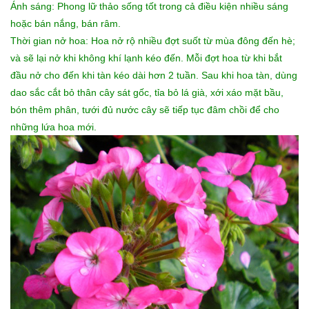
Ánh sáng: Phong lữ thảo sống tốt trong cả điều kiện nhiều sáng
hoặc bán nắng, bán râm.
Thời gian nở hoa: Hoa nở rộ nhiều đợt suốt từ mùa đông đến hè;
và sẽ lại nở khi không khí lạnh kéo đến. Mỗi đợt hoa từ khi bắt
đầu nở cho đến khi tàn kéo dài hơn 2 tuần. Sau khi hoa tàn, dùng
dao sắc cắt bỏ thân cây sát gốc, tỉa bỏ lá già, xới xáo mặt bầu,
bón thêm phân, tưới đủ nước cây sẽ tiếp tục đâm chồi để cho
những lứa hoa mới.