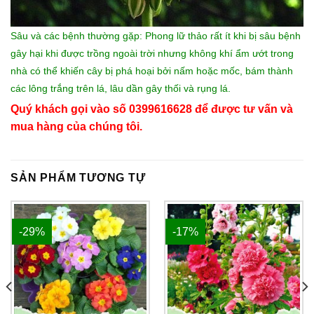
Sâu và các bệnh thường gặp: Phong lữ thảo rất ít khi bị sâu bệnh
gây hại khi được trồng ngoài trời nhưng không khí ẩm ướt trong
nhà có thể khiến cây bị phá hoại bởi nấm hoặc mốc, bám thành
các lông trắng trên lá, lâu dần gây thối và rụng lá.
Quý khách gọi vào số 0399616628 để được tư vấn và
mua hàng của chúng tôi.
SẢN PHẨM TƯƠNG TỰ
-29%
-17%