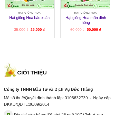
HẠT GIỐNG HOA
HẠT GIỐNG HOA
Hạt giống Hoa báo xuân
Hạt giống Hoa mãn đình
hồng
Giá
Giá
Giá
Giá
35,000
₫
25,000
₫
60,000
₫
50,000
₫
gốc
hiện
gốc
hiện
là:
tại
là:
tại
35,000 ₫.
là:
60,000 ₫.
là:
₫.
25,000 ₫.
50,000 ₫
GIỚI THIỆU
Công ty TNHH Đầu Tư và Dịch Vụ Đức Thắng
Mã số thuế/Quyết định thành lập: 0106632739 - Ngày cấp
ĐKKD/QĐTL:06/09/2014
Địa chỉ cửa hàng: Số nhà 25 ngõ 107 Vĩnh Hưng,