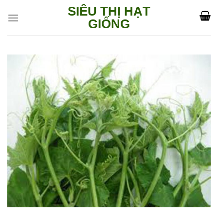
Skip
SIÊU THỊ HẠT
to
GIỐNG
content