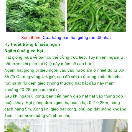
Xem thêm:
Cửa hàng bán hạt giống rau
tốt nhất
Kỹ thuật trồng bí siêu ngọn
Ngâm ủ và gieo hạt
Hạt giống mua về bạn có thể trồng trực tiếp. Tuy nhiên, ngâm ủ
hật trước khi gieo thì tỷ lệ nảy mầm sẽ cao hơn.
Ngâm hạt giống bí siêu ngọn vào vào nước ấm ở nhiệt độ từ 30-
35 độ C trong vòng 4-5 giờ, sau đó vớt ra ủ trong khăn ẩm cho
nứt nanh rồi đem gieo (thông thường hạt bắt đầu nảy mầm
khoảng 20-28 giờ sau khi ủ).
Sau khi ngâm ủ xong, bạn tiến hành gieo hạt hạt vào thùng xốp
hoặc khay. Hạt giống được gieo hạt cách hạt 0,2-0,25m, hàng
cách hàng 5m. Xong khi gieo hạt xong, phủ lớp đất mỏng khoảng
1cm. Tưới nước bằng vòi phun nhẹ.