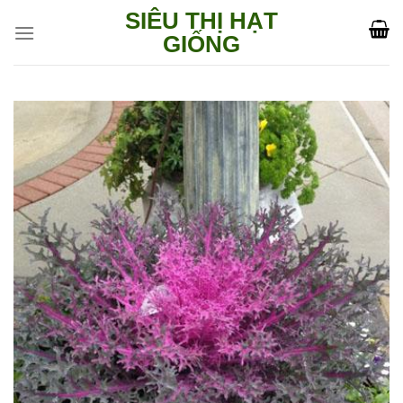
Skip
SIÊU THỊ HẠT
to
GIỐNG
content