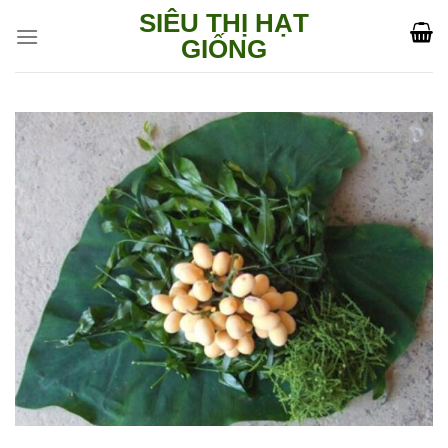
Skip
SIÊU THỊ HẠT
to
GIỐNG
content