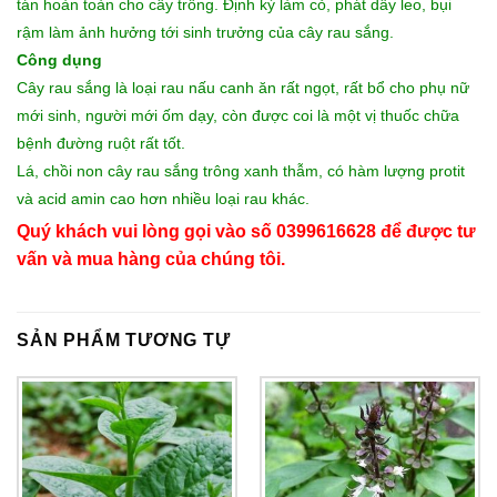
tán hoàn toàn cho cây trồng. Định kỳ làm cỏ, phát dây leo, bụi
rậm làm ảnh hưởng tới sinh trưởng của cây rau sắng.
Công dụng
Cây rau sắng là loại rau nấu canh ăn rất ngọt, rất bổ cho phụ nữ
mới sinh, người mới ốm dạy, còn được coi là một vị thuốc chữa
bệnh đường ruột rất tốt.
Lá, chồi non cây rau sắng trông xanh thẫm, có hàm lượng protit
và acid amin cao hơn nhiều loại rau khác.
Quý khách vui lòng gọi vào số 0399616628 để được tư
vấn và mua hàng của chúng tôi.
SẢN PHẨM TƯƠNG TỰ