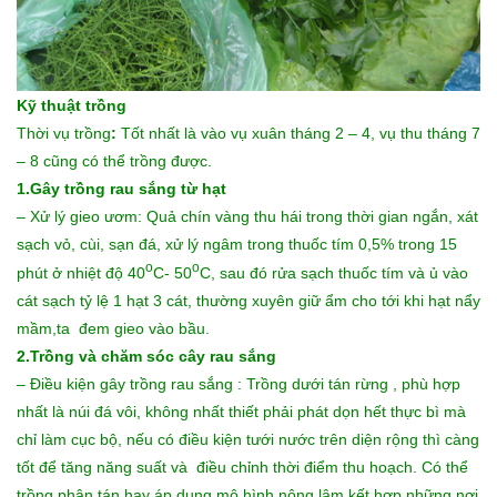
Kỹ thuật trồng
Thời vụ trồng
:
Tốt nhất là vào vụ xuân tháng 2 – 4, vụ thu tháng 7
– 8 cũng có thể trồng được.
1.Gây trồng rau sắng từ hạt
– Xử lý gieo ươm: Quả chín vàng thu hái trong thời gian ngắn, xát
sạch vỏ, cùi, sạn đá, xử lý ngâm trong thuốc tím 0,5% trong 15
o
o
phút ở nhiệt độ 40
C- 50
C, sau đó rửa sạch thuốc tím và ủ vào
cát sạch tỷ lệ 1 hạt 3 cát, thường xuyên giữ ẩm cho tới khi hạt nẩy
mầm,ta đem gieo vào bầu.
2.Trồng và chăm sóc cây rau sắng
– Điều kiện gây trồng rau sắng : Trồng dưới tán rừng , phù hợp
nhất là núi đá vôi, không nhất thiết phải phát dọn hết thực bì mà
chỉ làm cục bộ, nếu có điều kiện tưới nước trên diện rộng thì càng
tốt để tăng năng suất và điều chỉnh thời điểm thu hoạch. Có thể
trồng phân tán hay áp dụng mô hình nông lâm kết hợp những nơi