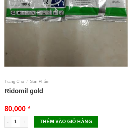
Trang Chủ
/
Sản Phẩm
Ridomil gold
80,000
₫
Ridomil gold số lượng
THÊM VÀO GIỎ HÀNG