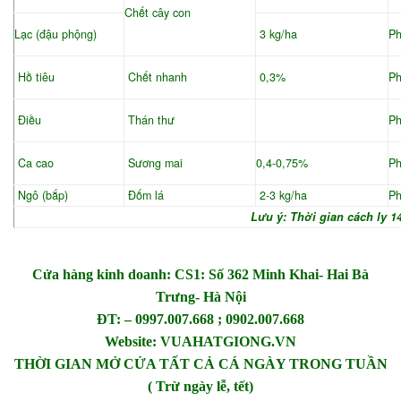
Chết cây con
Lạc (đậu phộng)
3 kg/ha
Ph
Hồ tiêu
Chết nhanh
0,3%
Ph
Điều
Thán thư
Ph
Ca cao
Sương mai
0,4-0,75%
Ph
Ngô (bắp)
Đốm lá
2-3 kg/ha
Ph
Lưu ý: Thời gian cách ly 1
Cửa hàng kinh doanh: CS1: Số 362 Minh Khai- Hai Bà
Trưng- Hà Nội
ĐT: – 0997.007.668 ; 0902.007.668
Website: VUAHATGIONG.VN
THỜI GIAN MỞ CỬA TẤT CẢ CÁ NGÀY TRONG TUẦN
( Trừ ngày lễ, tết)