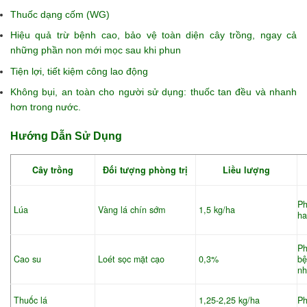
Thuốc dạng cốm (WG)
Hiệu quả trừ bệnh cao, bảo vệ toàn diện cây trồng, ngay cả
những phần non mới mọc sau khi phun
Tiện lợi, tiết kiệm công lao động
Không bụi, an toàn cho người sử dụng: thuốc tan đều và nhanh
hơn trong nước.
Hướng Dẫn Sử Dụng
Cây trồng
Đối tượng phòng trị
Liều lượng
Ph
Lúa
Vàng lá chín sớm
1,5 kg/ha
ha
Ph
Cao su
Loét sọc mặt cạo
0,3%
bệ
nh
Thuốc lá
1,25-2,25 kg/ha
Ph