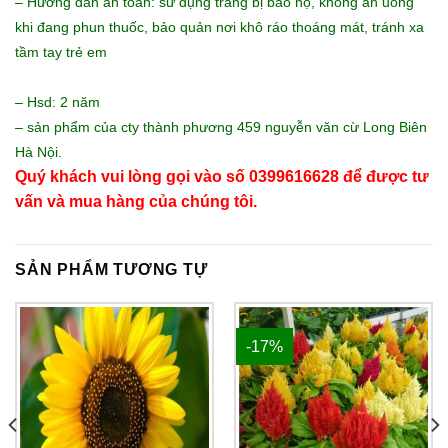
– Hướng dẫn an toàn: sử dụng trang bị bảo hộ, không ăn uống
khi đang phun thuốc, bảo quản nơi khô ráo thoáng mát, tránh xa
tầm tay trẻ em
– Hsd: 2 năm
– sản phẩm của cty thành phương 459 nguyễn văn cừ Long Biên
Hà Nội.
Quý khách vui lòng gọi vào số 0399616628 để được tư
vấn và mua hàng của chúng tôi.
SẢN PHẨM TƯƠNG TỰ
-17%