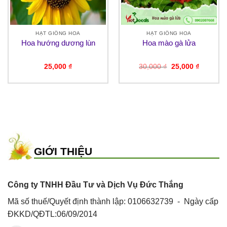
HẠT GIỐNG HOA
HẠT GIỐNG HOA
Hoa hướng dương lùn
Hoa mào gà lửa
Giá
Giá
25,000
₫
30,000
₫
25,000
₫
gốc
hiện
là:
tại
30,000 ₫.
là:
₫.
25,000 ₫
GIỚI THIỆU
Công ty TNHH Đầu Tư và Dịch Vụ Đức Thắng
Mã số thuế/Quyết định thành lập: 0106632739 - Ngày cấp
ĐKKD/QĐTL:06/09/2014