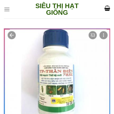
Skip
SIÊU THỊ HẠT
to
GIỐNG
content