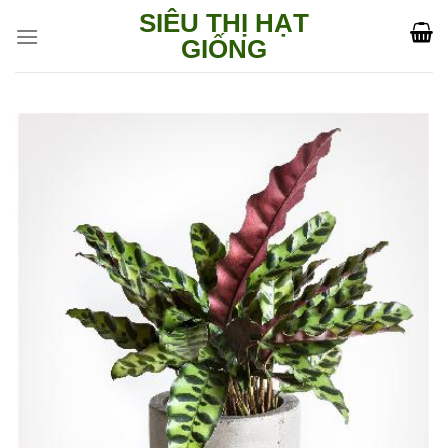
Skip
SIÊU THỊ HẠT
to
GIỐNG
content