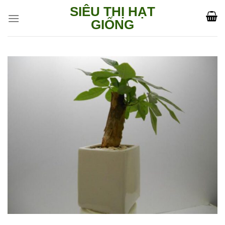
Skip
SIÊU THỊ HẠT
to
GIỐNG
content