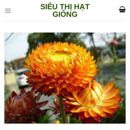
Skip
SIÊU THỊ HẠT
to
GIỐNG
content