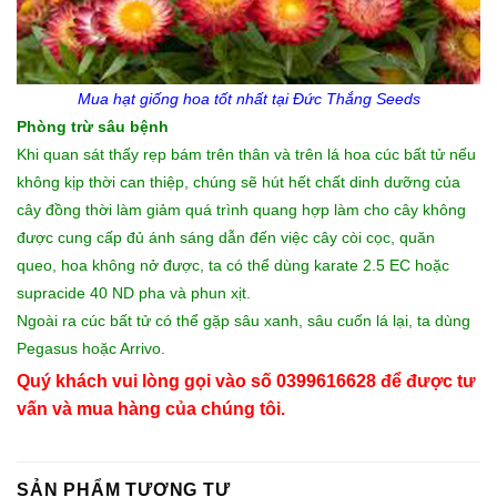
Mua hạt giống hoa tốt
nhất tại Đức Thắng Seeds
Phòng trừ sâu bệnh
Khi quan sát thấy rẹp bám trên thân và trên lá hoa cúc bất tử nếu
không kịp thời can thiệp, chúng sẽ hút hết chất dinh dưỡng của
cây đồng thời làm giảm quá trình quang hợp làm cho cây không
được cung cấp đủ ánh sáng dẫn đến việc cây còi cọc, quăn
queo, hoa không nở được, ta có thể dùng karate 2.5 EC hoặc
supracide 40 ND pha và phun xịt.
Ngoài ra cúc bất tử có thể gặp sâu xanh, sâu cuốn lá lại, ta dùng
Pegasus hoặc Arrivo.
Quý khách vui lòng gọi vào số 0399616628 để được tư
vấn và mua hàng của chúng tôi.
SẢN PHẨM TƯƠNG TỰ