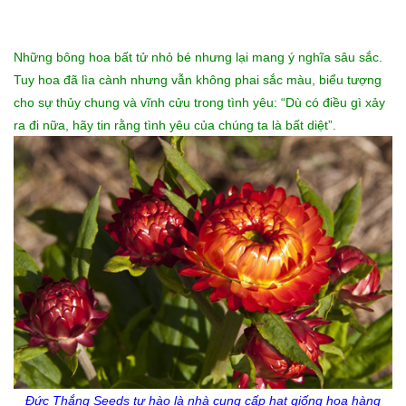
Những bông hoa bất tử nhỏ bé nhưng lại mang ý nghĩa sâu sắc.
Tuy hoa đã lìa cành nhưng vẫn không phai sắc màu, biểu tượng
cho sự thủy chung và vĩnh cửu trong tình yêu: “Dù có điều gì xảy
ra đi nữa, hãy tin rằng tình yêu của chúng ta là bất diệt”.
Đức Thắng Seeds tự hào là nhà cung cấp
hạt giống hoa
hàng