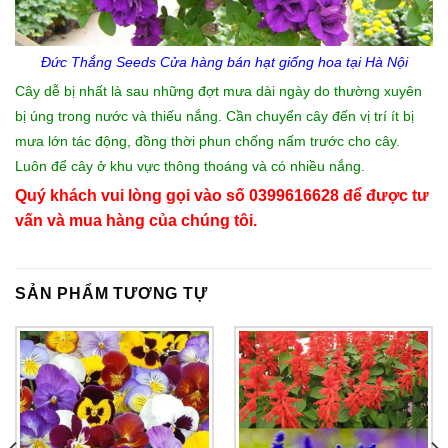
Đức Thắng Seeds Cửa hàng
bán hạt giống hoa
tại Hà Nội
Cây dễ bị nhất là sau những đợt mưa dài ngày do thường xuyên
bị úng trong nước và thiếu nắng. Cần chuyển cây đến vị trí ít bị
mưa lớn tác động, đồng thời phun chống nấm trước cho cây.
Luôn để cây ở khu vực thông thoáng và có nhiều nắng.
Quý khách vui lòng gọi vào số 0399616628 để được tư
vấn và mua hàng của chúng tôi.
SẢN PHẨM TƯƠNG TỰ