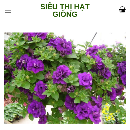
Skip
SIÊU THỊ HẠT
to
GIỐNG
content