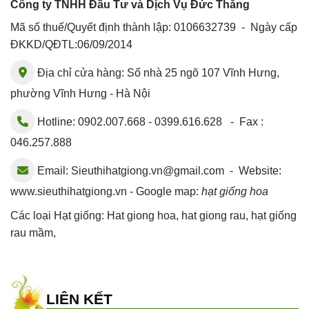
Công ty TNHH Đầu Tư và Dịch Vụ Đức Thắng
Mã số thuế/Quyết định thành lập: 0106632739 - Ngày cấp
ĐKKD/QĐTL:06/09/2014
Địa chỉ cửa hàng: Số nhà 25 ngõ 107 Vĩnh Hưng,
phường Vĩnh Hưng - Hà Nội
Hotline: 0902.007.668 - 0399.616.628 - Fax :
046.257.888
Email:
Sieuthihatgiong.vn@gmail.com
- Website:
www.sieuthihatgiong.vn - Google map:
hạt giống hoa
Các loại Hạt giống:
Hat giong hoa
,
hat giong rau
,
hạt giống
rau mầm
,
LIÊN KẾT