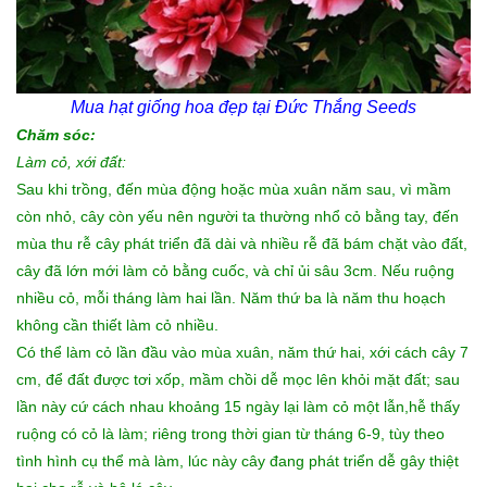
Mua hạt giống hoa
đẹp tại Đức Thắng Seeds
Chăm sóc:
Làm cỏ, xới đất:
Sau khi trồng, đến mùa động hoặc mùa xuân năm sau, vì mầm
còn nhỏ, cây còn yếu nên người ta thường nhổ cỏ bằng tay, đến
mùa thu rễ cây phát triển đã dài và nhiều rễ đã bám chặt vào đất,
cây đã lớn mới làm cỏ bằng cuốc, và chỉ ủi sâu 3cm. Nếu ruộng
nhiều cỏ, mỗi tháng làm hai lần. Năm thứ ba là năm thu hoạch
không cần thiết làm cỏ nhiều.
Có thể làm cỏ lần đầu vào mùa xuân, năm thứ hai, xới cách cây 7
cm, để đất được tơi xốp, mầm chồi dễ mọc lên khỏi mặt đất; sau
lần này cứ cách nhau khoảng 15 ngày lại làm cỏ một lẫn,hễ thấy
ruộng có cỏ là làm; riêng trong thời gian từ tháng 6-9, tùy theo
tình hình cụ thể mà làm, lúc này cây đang phát triển dễ gây thiệt