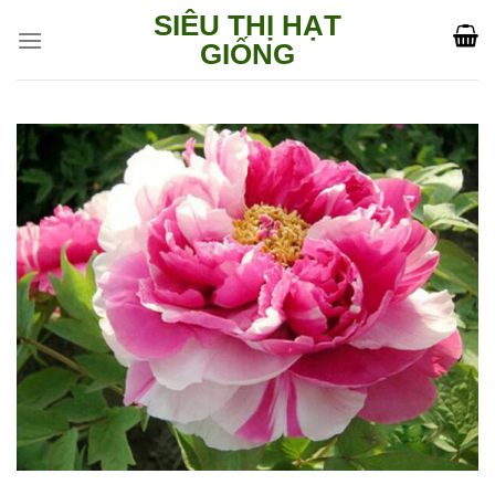
Skip
SIÊU THỊ HẠT
to
GIỐNG
content