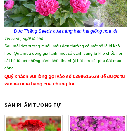
Đức Thắng Seeds
cửa hàng bán hạt giống hoa tốt
Tỉa cành, ngắt lá khô:
Sau mỗi đợt sương muối, mẫu đơn thường có một số lá bị khô
héo. Qua mùa đông giá lạnh, một số cành cũng bị khô chết, nên
cắt bỏ tất cả những cành khô, thu nhặt hết nm cỏ, phủ đất mùa
đông.
Quý khách vui lòng gọi vào số 0399616628 để được tư
vấn và mua hàng của chúng tôi.
SẢN PHẨM TƯƠNG TỰ