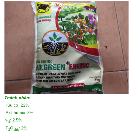
Thành phần:
Hữu cơ: 22%
Axit humic: 3%
N
: 2.5%
ts
P
O
: 2%
2
5hh