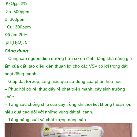
K
O
: 2%
2
hh
Zn: 500ppm
B: 300ppm
Cu: 300ppm
Độ ẩm 20%
pH(H
O): 5
2
Công dụng:
– Cung cấp nguồn dinh dưỡng hữu cơ ổn định, tăng khả năng giữ
ẩm của đất, tạo điều kiện thuận lợi cho các VSV có lợi trong đất
hoạt động mạnh.
– Giúp đất tơi xốp, tăng hiệu quả sử dụng của phân hóa học.
– Phục hồi bộ rễ, thúc đẩy rễ phát triển mạnh, cây sinh trưởng
khỏe.
– Tăng sức chống chịu của cây trồng khi thời tiết không thuận lợi,
hiệu quả cao đối với những vùng đất tái canh.
– Tăng năng suất và chất lượng nông sản.