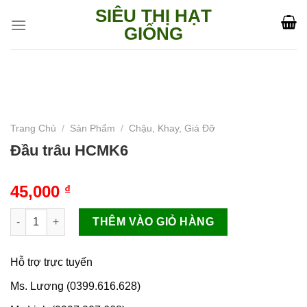
Skip
SIÊU THỊ HẠT
to
GIỐNG
content
Trang Chủ
/
Sản Phẩm
/
Chậu, Khay, Giá Đỡ
Đầu trâu HCMK6
45,000
₫
Đầu trâu HCMK6 số lượng
THÊM VÀO GIỎ HÀNG
Hỗ trợ trực tuyến
Ms. Lương (0399.616.628)