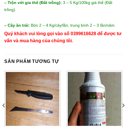
– Trộn với gia thể (Đât trồng):
3 – 5 Kg/100kg giá thể (Đất
trồng).
– Cây ăn trái:
Bón 2 – 4 Kg/cây/lần, trung bình 2 – 3 lần/năm.
Quý khách vui lòng gọi vào số 0399616628 để được tư
vấn và mua hàng của chúng tôi.
SẢN PHẨM TƯƠNG TỰ