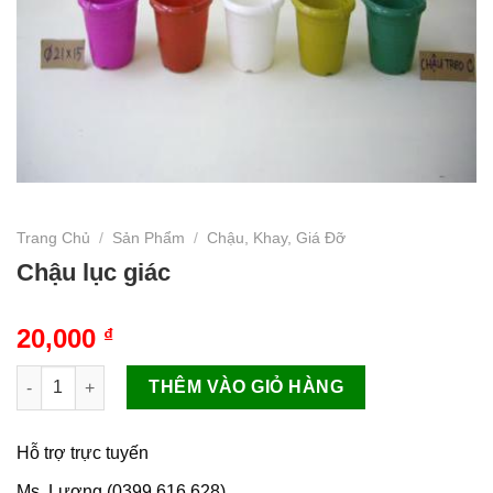
Trang Chủ
/
Sản Phẩm
/
Chậu, Khay, Giá Đỡ
Chậu lục giác
20,000
₫
Chậu lục giác số lượng
THÊM VÀO GIỎ HÀNG
Hỗ trợ trực tuyến
Ms. Lương (0399.616.628)