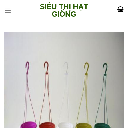
Skip
SIÊU THỊ HẠT
to
GIỐNG
content