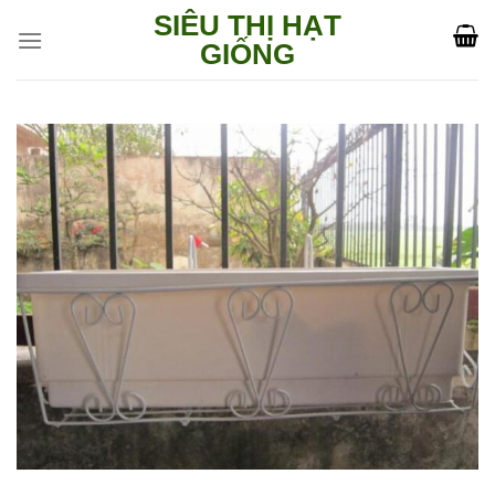
Skip
SIÊU THỊ HẠT
to
GIỐNG
content