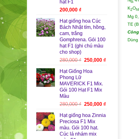
hạt F1
ts
K
O
200,000
₫
2
h
Mg
Hạt giống hoa Cúc
TE
Bách Nhật tím, hồng,
Công
cam, trắng
Gomphrena. Gói 100
Dùng 
hạt F1 (ghi chú màu
cho shop)
Giá
Giá
280,000
₫
250,000
₫
gốc
hiện
Hạt Giống Hoa
là:
tại
Phong Lữ
280,000 ₫.
là:
MAVERICK F1 Mix.
250,000 ₫.
Gói 100 Hạt F1 Mix
Màu
Giá
Giá
280,000
₫
250,000
₫
gốc
hiện
Hạt giống hoa Zinnia
là:
tại
Preciosa F1 Mix
280,000 ₫.
là:
màu. Gói 100 hạt.
250,000 ₫.
Cúc lá nhám mix