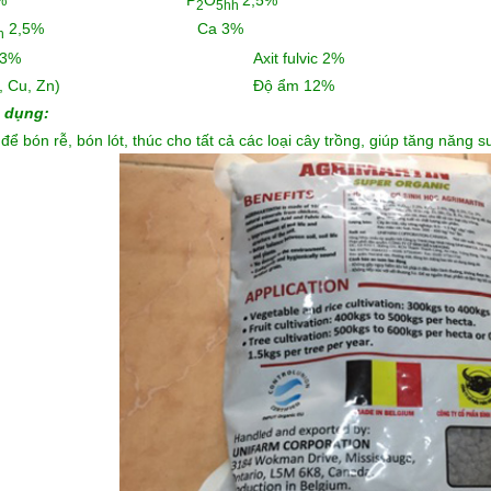
2
5hh
2,5% Ca 3%
h
 0,3% Axit fulvic 2%
 (B, Cu, Zn) Độ ẩm 12%
 dụng:
để bón rễ, bón lót, thúc cho tất cả các loại cây trồng, giúp tăng năng