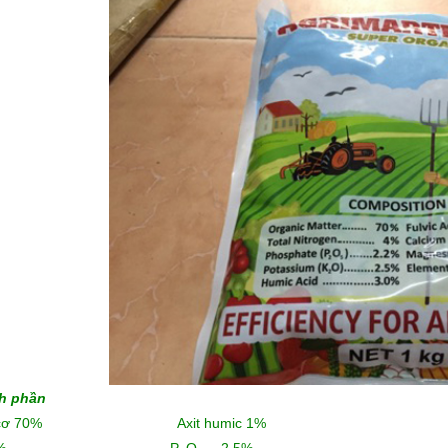
h phần
u cơ 70% Axit humic 1%
4% P
O
2,5%