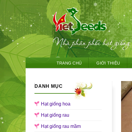
Skip
TRANG CHỦ
GIỚI THIỆU
to
content
DANH MỤC
Hạt giống hoa
Hạt giống rau
Hạt giống rau mầm