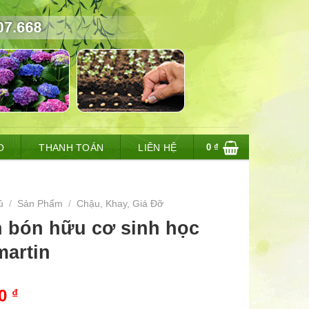
0
₫
O
THANH TOÁN
LIÊN HỆ
ủ
/
Sản Phẩm
/
Chậu, Khay, Giá Đỡ
 bón hữu cơ sinh học
martin
00
₫