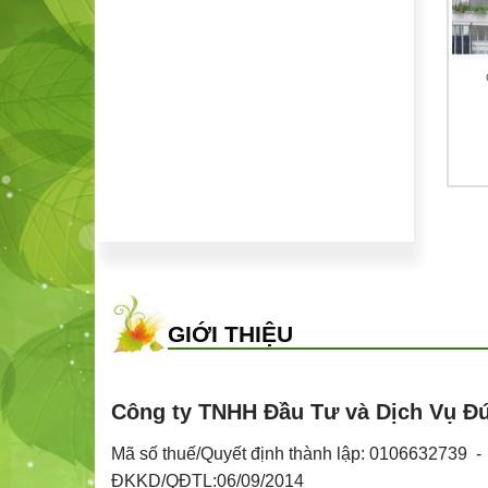
CHẬU, KHAY, GIÁ ĐỠ
CHẬU, KHAY, GIÁ ĐỠ
phân cá chai 1 lít
Giá treo sắt
130,000
₫
60,000
₫
GIỚI THIỆU
Công ty TNHH Đầu Tư và Dịch Vụ Đ
Mã số thuế/Quyết định thành lập: 0106632739 
ĐKKD/QĐTL:06/09/2014