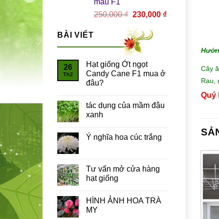
màu F1
Giá
Giá
250,000
₫
230,000
₫
gốc
hiện
là:
tại
BÀI VIẾT
250,000 ₫.
là:
Hướn
230,000 ₫.
Hạt giống Ớt ngọt
26
Cây ă
Candy Cane F1 mua ở
Th2
Rau, 
đâu?
Quý 
tác dụng của mầm đậu
xanh
SẢ
Ý nghĩa hoa cúc trắng
Tư vấn mở cửa hàng
hạt giống
HÌNH ẢNH HOA TRÀ
MY