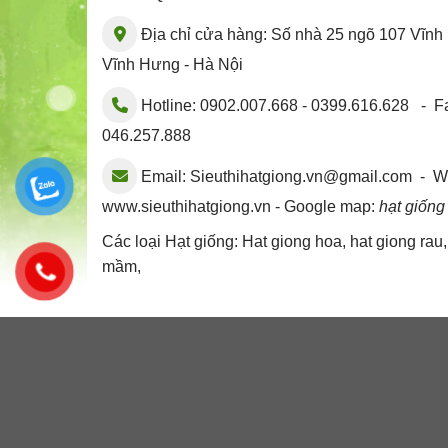
Địa chỉ cửa hàng: Số nhà 25 ngõ 107 Vĩn
Vĩnh Hưng - Hà Nội
Hotline: 0902.007.668 - 0399.616.628 - Fa
046.257.888
Email:
Sieuthihatgiong.vn@gmail.com
- We
www.sieuthihatgiong.vn - Google map:
hạt giống
Các loại Hạt giống:
Hat giong hoa
,
hat giong rau
mầm
,