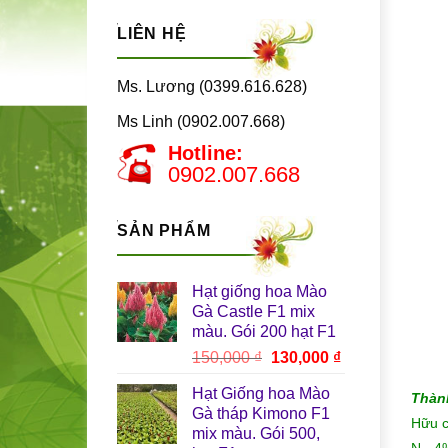
LIÊN HỆ
Ms. Lương (0399.616.628)
Ms Linh (0902.007.668)
Hotline:
0902.007.668
SẢN PHẨM
Hạt giống hoa Mào
Gà Castle F1 mix
màu. Gói 200 hạt F1
Giá
Giá
150,000
₫
130,000
₫
gốc
hiện
Hạt Giống hoa Mào
Thàn
là:
tại
Gà tháp Kimono F1
150,000 ₫.
là:
Hữ
mix màu. Gói 500,
130,000 ₫.
N