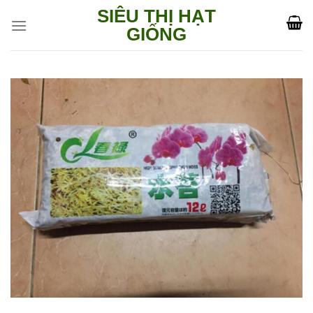
Skip
SIÊU THỊ HẠT
to
GIỐNG
content