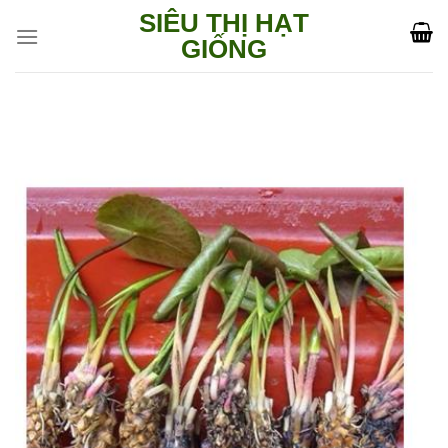
Skip
SIÊU THỊ HẠT
to
GIỐNG
content