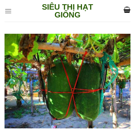
Skip
SIÊU THỊ HẠT
to
GIỐNG
content