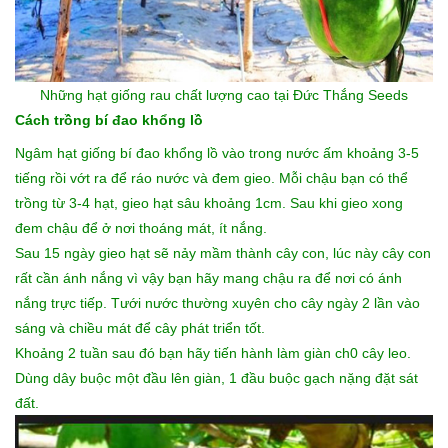
Những
hạt giống rau
chất lượng cao tại Đức Thắng Seeds
Cách trồng bí đao khổng lồ
Ngâm hạt giống bí đao khổng lồ vào trong nước ấm khoảng 3-5
tiếng rồi vớt ra để ráo nước và đem gieo. Mỗi chậu bạn có thể
trồng từ 3-4 hạt, gieo hạt sâu khoảng 1cm. Sau khi gieo xong
đem chậu để ở nơi thoáng mát, ít nắng.
Sau 15 ngày gieo hạt sẽ nảy mầm thành cây con, lúc này cây con
rất cần ánh nắng vì vậy bạn hãy mang chậu ra để nơi có ánh
nắng trực tiếp. Tưới nước thường xuyên cho cây ngày 2 lần vào
sáng và chiều mát để cây phát triển tốt.
Khoảng 2 tuần sau đó bạn hãy tiến hành làm giàn ch0 cây leo.
Dùng dây buộc một đầu lên giàn, 1 đầu buộc gạch nặng đặt sát
đất.