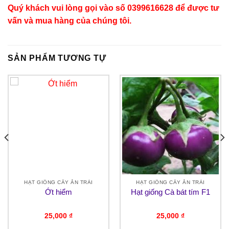
Quý khách vui lòng gọi vào số 0399616628 để được tư
vấn và mua hàng của chúng tôi.
SẢN PHẨM TƯƠNG TỰ
HẠT GIỐNG CÂY ĂN TRÁI
HẠT GIỐNG CÂY ĂN TRÁI
Ớt hiểm
Hạt giống Cà bát tím F1
25,000
₫
25,000
₫