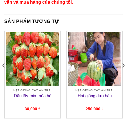
vấn và mua hàng của chúng tôi.
SẢN PHẨM TƯƠNG TỰ
HẠT GIỐNG CÂY ĂN TRÁI
HẠT GIỐNG CÂY ĂN TRÁI
Dâu tây mix mùa hè
Hạt giống dưa hấu
30,000
₫
250,000
₫