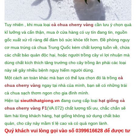
Tuy nhiên , khi mua loại
cà chua cherry vàng
cần lưu ý chọn quả
kĩ lưỡng và cẩn thận, mua ở cửa hàng có uy tín đang tin, nguồn
gốc xuất xứ rõ ràng để đảm bỏ sức khỏe tốt hơn. Đề phòng nguy
cơ mua trúng cà chua Trung Quốc kém chất lượng tuồn về, chứa
các chất bảo quản độc hại, hoặc người trồng cây vì lợi nhuận mà
dùng chất kích thích tăng trưởng cho cây trồng ăn phải các loại
này sẽ gây nhiều bệnh nguy hiểm người dùng.
Một cách an toàn khác mà bạn có thể lựa chọn đó là trồng
cà
chua cherry vàng
ngay tại nhà của mình, bạn sẽ có những trái
cà chua sạch thơm ngon cho gia đình mình.
Hiện tại
sieuthihatgiong.vn
đang cung cấp loại
hạt giống cà
chua cherry vàng F1
(VA.072) chất lượng tối ưu, chắc chắn sẽ
làm hài lòng khách hàng, hạt giống không sử dụng chất bảo
quản, cho cây nảy mầm tỉ lệ cao và có quả ngon lành.
Quý khách vui lòng gọi vào số 0399616628 để được tư