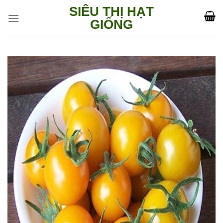
Skip
SIÊU THỊ HẠT
to
GIỐNG
content