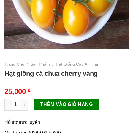
Trang Chủ
/
Sản Phẩm
/
Hạt Giống Cây Ăn Trái
Hạt giống cà chua cherry vàng
25,000
₫
Hạt giống cà chua cherry vàng số lượng
THÊM VÀO GIỎ HÀNG
Hỗ trợ trực tuyến
Ms. Lương (0399.616.628)