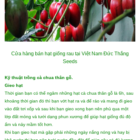
Cửa hàng bán
hạt giống rau
tại Việt Nam Đức Thắng
Seeds
Kỹ thuật trồng cà chua thân gỗ.
Gieo hạt
Thời gian bạn có thể ngâm những hạt cà chua thân gỗ là 6h, sau
khoảng thời gian đó thì bạn vớt hạt ra và để ráo và mang đi gieo
vào đất tơi xốp và sau khi bạn gieo xong bạn nên phủ qua một
lớp đất mỏng và tưới dạng phun xương để giúp hạt giống đủ độ
ẩm và nảy mầm tốt hơn.
Khi bạn gieo hạt mà gặp phải những ngày nắng nóng và hay bị
khô nước thi bạn nên tưới nước đều đặt để giúp cây có đủ lượng