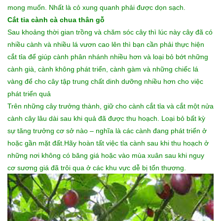
mong muốn. Nhất là cỏ xung quanh phải được dọn sạch.
Cắt tỉa cành cà chua thân gỗ
Sau khoảng thời gian trồng và chăm sóc cây thì lúc này cây đã có
nhiều cành và nhiều lá vươn cao lên thì bạn cần phải thực hiện
cắt tỉa để giúp cành phân nhánh nhiều hơn và loại bỏ bớt những
cành già, cành không phát triển, cành gàm và những chiếc lá
vàng để cho cây tập trung chất dinh dưỡng nhiều hơn cho việc
phát triển quả
Trên những cây trưởng thành, giữ cho cành cắt tỉa và cắt một nửa
cành cây lâu dài sau khi quả đã được thu hoạch. Loại bỏ bất kỳ
sự tăng trưởng cơ sở nào – nghĩa là các cành đang phát triển ở
hoặc gần mặt đất.Hãy hoàn tất việc tỉa cành sau khi thu hoạch ở
những nơi không có băng giá hoặc vào mùa xuân sau khi nguy
cơ sương giá đã trôi qua ở các khu vực dễ bị tổn thương.