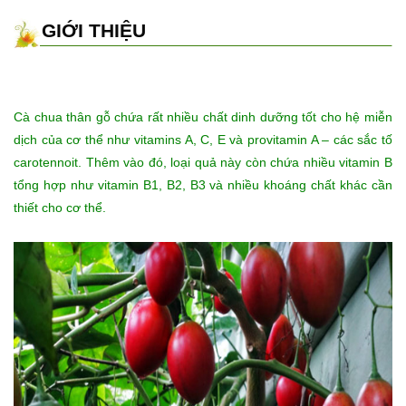
GIỚI THIỆU
Cà chua thân gỗ chứa rất nhiều chất dinh dưỡng tốt cho hệ miễn
dịch của cơ thể như vitamins A, C, E và provitamin A – các sắc tố
carotennoit. Thêm vào đó, loại quả này còn chứa nhiều vitamin B
tổng hợp như vitamin B1, B2, B3 và nhiều khoáng chất khác cần
thiết cho cơ thể.