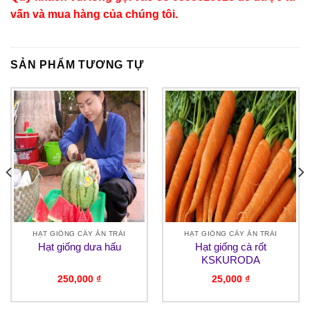
vấn và mua hàng của chúng tôi.
SẢN PHẨM TƯƠNG TỰ
HẠT GIỐNG CÂY ĂN TRÁI
HẠT GIỐNG CÂY ĂN TRÁI
Hạt giống dưa hấu
Hạt giống cà rốt
KSKURODA
250,000
₫
25,000
₫