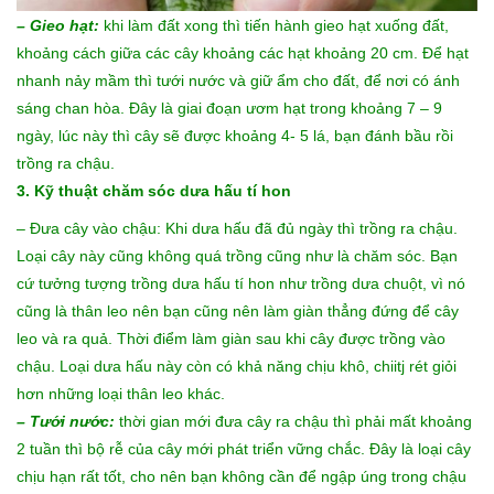
– Gieo hạt:
khi làm đất xong thì tiến hành gieo hạt xuống đất,
khoảng cách giữa các cây khoảng các hạt khoảng 20 cm. Để hạt
nhanh nảy mầm thì tưới nước và giữ ẩm cho đất, để nơi có ánh
sáng chan hòa. Đây là giai đoạn ươm hạt trong khoảng 7 – 9
ngày, lúc này thì cây sẽ được khoảng 4- 5 lá, bạn đánh bầu rồi
trồng ra chậu.
3. Kỹ thuật chăm sóc dưa hấu tí hon
– Đưa cây vào chậu: Khi dưa hấu đã đủ ngày thì trồng ra chậu.
Loại cây này cũng không quá trồng cũng như là chăm sóc. Bạn
cứ tưởng tượng trồng dưa hấu tí hon như trồng dưa chuột, vì nó
cũng là thân leo nên bạn cũng nên làm giàn thẳng đứng để cây
leo và ra quả. Thời điểm làm giàn sau khi cây được trồng vào
chậu. Loại dưa hấu này còn có khả năng chịu khô, chiitj rét giỏi
hơn những loại thân leo khác.
– Tưới nước:
thời gian mới đưa cây ra chậu thì phải mất khoảng
2 tuần thì bộ rễ của cây mới phát triển vững chắc. Đây là loại cây
chịu hạn rất tốt, cho nên bạn không cần để ngập úng trong chậu