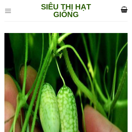
Skip
SIÊU THỊ HẠT
to
GIỐNG
content