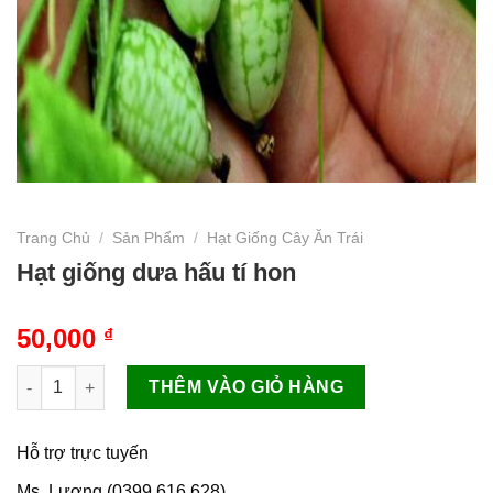
Trang Chủ
/
Sản Phẩm
/
Hạt Giống Cây Ăn Trái
Hạt giống dưa hấu tí hon
50,000
₫
Hạt giống dưa hấu tí hon số lượng
THÊM VÀO GIỎ HÀNG
Hỗ trợ trực tuyến
Ms. Lương (0399.616.628)