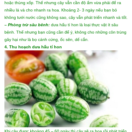
hoặc thùng xốp. Thế nhưng cây vẫn cần độ ẩm vừa phải để ra
nhiều lá và cho nhanh ra hoa. Khoảng 2- 3 ngày nếu bạn bỏ
không tưới nước cũng không sao, cây vẫn phát triển nhanh và tốt.
– Phòng trừ sâu bênh:
dưa hấu tí hon là loại thực vật ít sâu
bệnh. Thế nhưng bạn cũng cần để ý, không cho những côn trùng
gây hại như là bọ cánh cứng, ốc sên, dế cắn.
4. Thu hoạch dưa hấu tí hon
Khi cây được khoảng 45 – 60 ngày thì cây sẽ ra hoa rồi phát triển