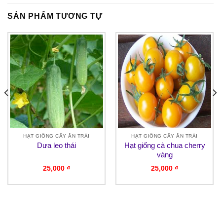
SẢN PHẨM TƯƠNG TỰ
HẠT GIỐNG CÂY ĂN TRÁI
HẠT GIỐNG CÂY ĂN TRÁI
Dưa leo thái
Hạt giống cà chua cherry
vàng
25,000
₫
25,000
₫