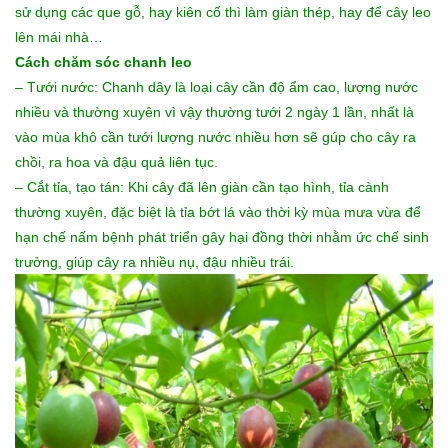
sử dụng các que gỗ, hay kiên cố thì làm giàn thép, hay để cây leo
lên mái nhà…
Cách chăm sóc chanh leo
– Tưới nước: Chanh dây là loại cây cần độ ẩm cao, lượng nước
nhiều và thường xuyên vì vậy thường tưới 2 ngày 1 lần, nhất là
vào mùa khô cần tưới lượng nước nhiều hơn sẽ gúp cho cây ra
chồi, ra hoa và đậu quả liên tục.
– Cắt tỉa, tạo tán: Khi cây đã lên giàn cần tạo hình, tỉa cành
thường xuyên, đặc biệt là tỉa bớt lá vào thời kỳ mùa mưa vừa để
hạn chế nấm bệnh phát triển gây hại đồng thời nhằm ức chế sinh
trưởng, giúp cây ra nhiều nụ, đậu nhiều trái.