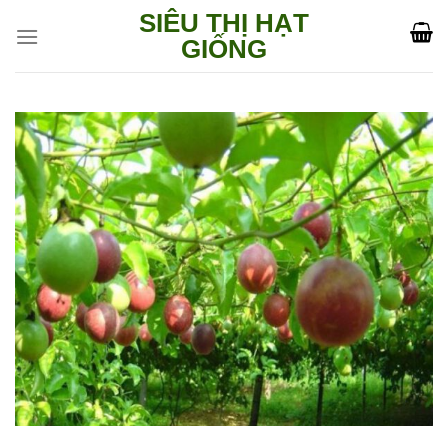
Skip
SIÊU THỊ HẠT
to
GIỐNG
content