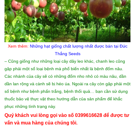
Xem thêm:
Những
hạt giống chất lượng
nhất được bán tại Đức
Thắng Seeds
– Cũng giống như những loại cây dây leo khác, chanh leo cũng
gặp phải một số loại bệnh mà phổ biến nhất là bệnh đốm nâu.
Các nhánh của cây sẽ có những đốm nho nhỏ có màu nâu, dần
dần lan rộng và cành sẽ bị héo úa. Ngoài ra cây còn gặp phải một
số bệnh như bệnh phấn trắng, bệnh thối quả… bạn cần sử dụng
thuốc bảo vệ thực vật theo hướng dẫn của sản phẩm để khắc
phục những tình trạng này.
Quý khách vui lòng gọi vào số 0399616628 để được tư
vấn và mua hàng của chúng tôi.